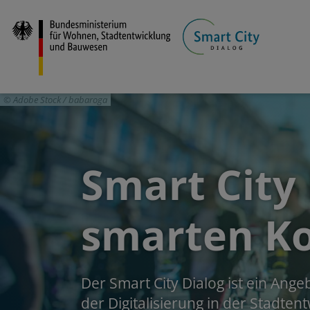
Direkt
zum
Inhalt
Adobe Stock / babaroga
Smart City
smarten K
Der Smart City Dialog ist ein Ang
der Digitalisierung in der Stadtent