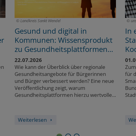
Landkreis Sankt Wendel
un
Gesund und digital in
In 
er
Kommunen: Wissensprodukt
Sta
zu Gesundheitsplattformen
Ko
für die kommunale
Tra
22.07.2026
01.0
Gesundheitsversorgung
en
Wie kann der Überblick über regionale
Zum 
Gesundheitsangebote für Bürgerinnen
für 
und Bürger verbessert werden? Eine neue
Smar
Veröffentlichung zeigt, warum
Bund
Gesundheitsplattformen hierzu wertvolle
Stad
Werkzeuge sind, was sie für Kommunen
über
interessant machen und welche
öffe
Lösungen…
Weiterlesen
We