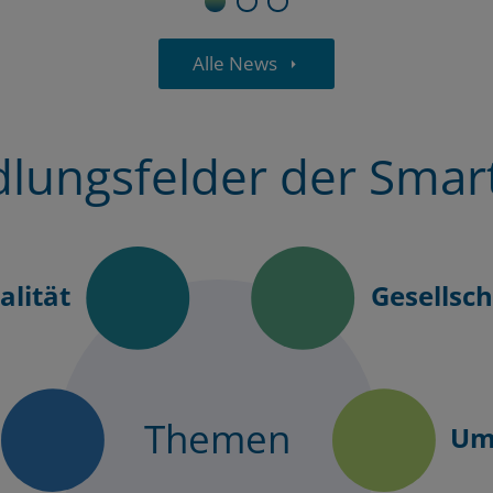
1
2
3
Alle News
lungsfelder der Smart
lität
Gesellsch
Themen
Um