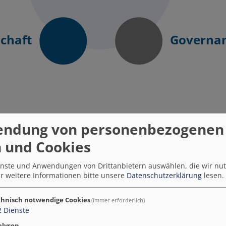
schaft
Governa
örderprogramm & Akt
endung von personenbezogenen
 und Cookies
ienste und Anwendungen von Drittanbietern auswählen, die wir nu
Smart City Blog
r weitere Informationen bitte unsere
Datenschutzerklärung
lesen.
hnisch notwendige Cookies
(immer erforderlich)
2
Dienste
alysen