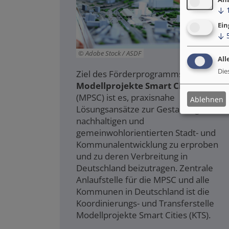
↓
Ein
↓
Adobe Stock / ASDF
All
Die
Ziel des Förderprogramms
Modellprojekte Smart Cities
(MPSC) ist es, praxisnahe
Ablehnen
Lösungsansätze zur Gestaltung einer
nachhaltigen und
gemeinwohlorientierten Stadt- und
Kommunalentwicklung zu erproben
und zu deren Verbreitung in
Deutschland beizutragen. Z
entrale
Anlaufstelle für die MPSC und alle
Kommunen in Deutschland ist die
Koordinierungs- und Transferstelle
Modellprojekte Smart Cities (KTS).