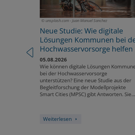
unsplash.com - Juan Manuel Sanchez
ity-Apps:
Neue Studie: Wie digitale
 smart,
Lösungen Kommunen bei d
rter
Hochwasservorsorge helfen
05.08.2026
Zurück
estehende
Wie können digitale Lösungen Kommun
s, und was
bei der Hochwasservorsorge
ene Kommune
unterstützen? Eine neue Studie aus der
thek, als
Begleitforschung der Modellprojekte
uppe „City
Smart Cities (MPSC) gibt Antworten. Sie
inen
zeigt anhand von Praxisbeispielen, wie
digitale Werkzeuge Risiken sichtbar…
Weiterlesen