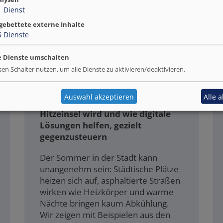
1
Dienst
gebettete externe Inhalte
5
Dienste
Die Anpassung der räumlichen und baulichen
e Dienste umschalten
Verhältnisse an die zunehmende Hitze in Städten
sen Schalter nutzen, um alle Dienste zu aktivieren/deaktivieren.
ist ein wichtiger Bestandteil des kommunalen
Hitzeschutzes.
adobe.stock.com - Ajdin Kamber
Auswahl akzeptieren
Alle 
11.06.2026 – Wenn die Stadt zur
Hitzeinsel wird und wie digitale
Lösungen helfen, gezielt
gegenzusteuern
Der Sommer in der Stadt kann
unangenehm sein: Städtische Plätze
heizen sich auf, asphaltierte Straßen
wirken wie Heizkörper und warme
Nächte bringen kaum Abkühlung.
Wir zeigen mit Beispielen aus den