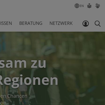
ENGLISCH
LEICHTE
GEBÄR
SPRACHE
ISSEN
BERATUNG
NETZWERK
LOGIN
SUCH
nsam zu
Regionen
t den Chancen
ion,