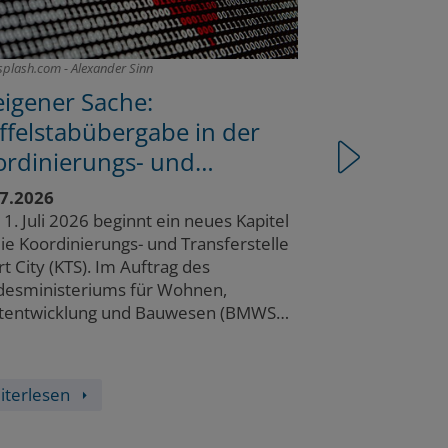
splash.com - Alexander Sinn
adobe.stock.com 
eigener Sache:
Hilfe bei 
ffelstabübergabe in der
Open-Sour
Vor
ordinierungs- und
22.06.2026
nsferstelle Smart City
Die Einführung
7.2026
auf Open-Sourc
1. Juli 2026 beginnt ein neues Kapitel
vor die Heraus
die Koordinierungs- und Transferstelle
Implementieru
t City (KTS). Im Auftrag des
Betriebsleistun
esministeriums für Wohnen,
vergleichbar un
tentwicklung und Bauwesen (BMWSB)
auszuschreiben
nimmt die PD – Berater der
Mustervergabe
ntlichen Hand gemeinsam mit dem…
iterlesen
Weiterlesen