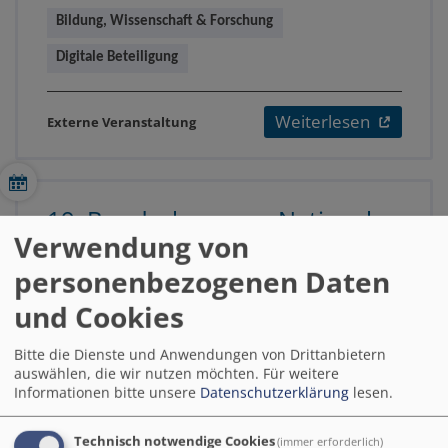
Bildung, Wissenschaft & Forschung
Digitale Beteiligung
Weiterlesen
Externe Veranstaltung
19. Bundeskongress Nationale
Verwendung von
Stadtentwicklungspolitik
personenbezogenen Daten
14.09, 18:30 - 16.09.26, 15:00
und Cookies
Das Bundesministerium für Wohnen,
Stadtentwicklung und Bauwesen lädt
Bitte die Dienste und Anwendungen von Drittanbietern
gemeinsam mit der Bauministerkonferenz
auswählen, die wir nutzen möchten.
Für weitere
der Länder, dem Deutschen Städtetag und
Informationen bitte unsere
Datenschutzerklärung
lesen.
dem Deutschen Städte- und Gemeindebund
unter dem Motto „Gemeinsam handeln,
Technisch notwendige Cookies
(immer erforderlich)