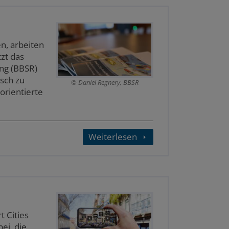
n, arbeiten
zt das
ung (BBSR)
sch zu
Daniel Regnery, BBSR
orientierte
Weiterlesen
 Cities
ei, die