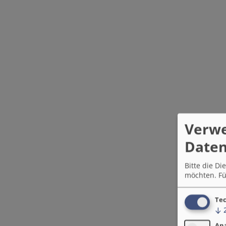
Verw
Daten
Bitte die D
möchten.
Fü
Tec
↓
An