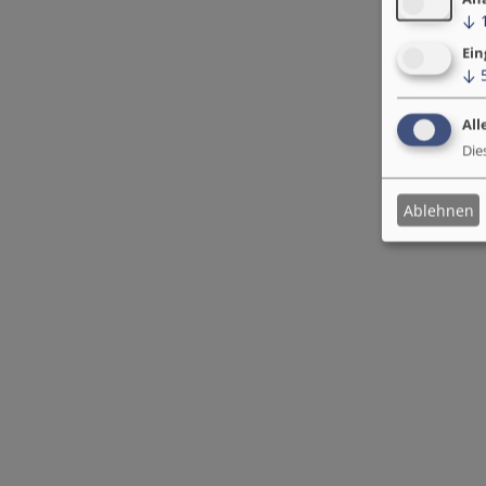
↓
Ein
↓
All
Die
Ablehnen