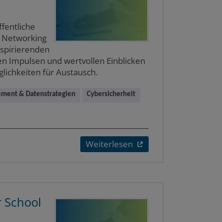
ffentliche
& Networking
nspirierenden
en Impulsen und wertvollen Einblicken
glichkeiten für Austausch.
ment & Datenstrategien
Cybersicherheit
Weiterlesen
 School