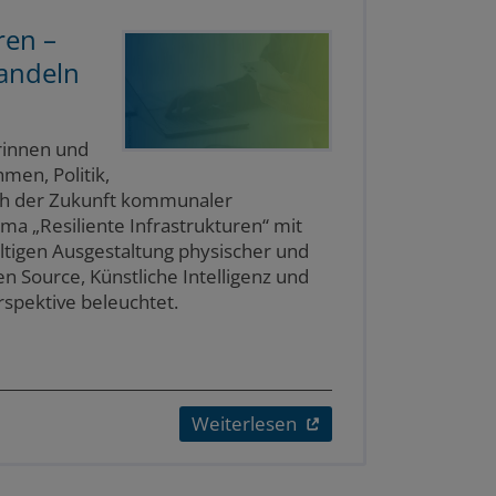
ren –
andeln
rinnen und
en, Politik,
ich der Zukunft kommunaler
ema „Resiliente Infrastrukturen“ mit
ltigen Ausgestaltung physischer und
en Source, Künstliche Intelligenz und
rspektive beleuchtet.
Weiterlesen