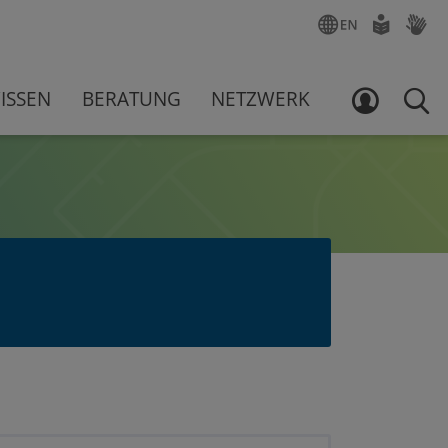
ENGLISCH
LEICHTE
GEBÄR
SPRACHE
ISSEN
BERATUNG
NETZWERK
LOGIN
SUCH