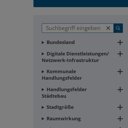
main
Zum
Zum
Seitenbereich
Hauptinhalt
Bundesland
Digitale Dienstleistungen/
Netzwerk-Infrastruktur
Kommunale
Handlungsfelder
Handlungsfelder
Städtebau
Stadtgröße
Raumwirkung