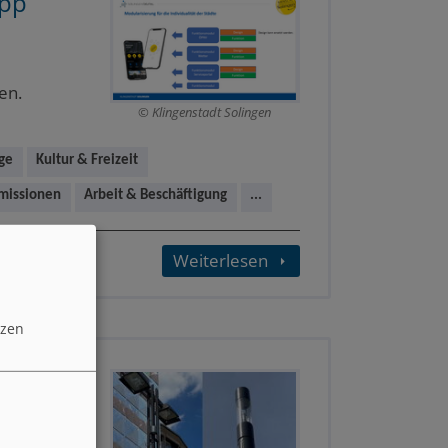
App
en.
Klingenstadt Solingen
ge
Kultur & Freizeit
Emissionen
Arbeit & Beschäftigung
...
Weiterlesen
tzen
tur -
gern, sowie