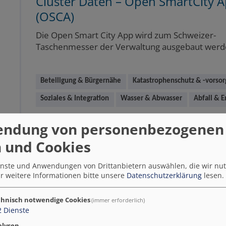
Cluster Daten – Open SmartCity 
(OSCA)
Die Open Smart City App wird zum Schweizer-
Taschenmesser der Verwaltung ausgebaut werd
Beteiligung & Bürgernähe
Katastrophenschutz & -vorsor
Soziales & Integration
Wasser & Abwasser
Abfall & 
endung von personenbezogenen
Solingen
Maßnahme
 und Cookies
ienste und Anwendungen von Drittanbietern auswählen, die wir nu
r weitere Informationen bitte unsere
Datenschutzerklärung
lesen.
Cluster Kommunikationsinfrastruk
hnisch notwendige Cookies
(immer erforderlich)
Öffentliches WLAN
2
Dienste
Die Maßnahme stellt allen Bürgerinnen und Bür
alysen