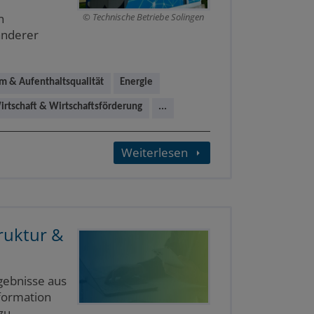
d
Technische Betriebe Solingen
n
anderer
m & Aufenthaltsqualität
Energie
irtschaft & Wirtschaftsförderung
...
Weiterlesen
ruktur &
gebnisse aus
formation
zu