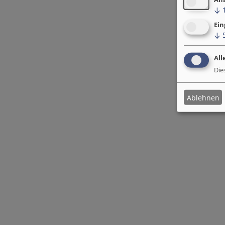
↓
Ein
↓
All
Die
Ablehnen