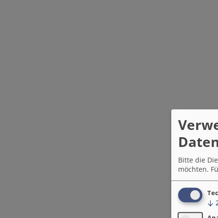
Verw
Daten
Bitte die D
möchten.
Fü
Tec
↓
An