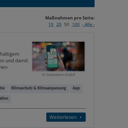
Maßnahmen pro Seite:
10
20
50
100
- Alle -
hhaltigem
en und damit
chen
Sandstorm GmbH
ähe
Klimaschutz & Klimaanpassung
App
ation
Weiterlesen