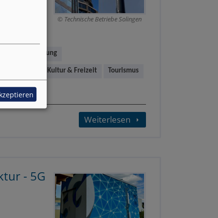
festgelegten
Technische Betriebe Solingen
ses,
it & Beschäftigung
 & Forschung
Kultur & Freizeit
Tourismus
akzeptieren
Weiterlesen
tur - 5G