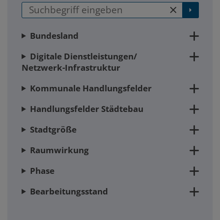
main
Zum
Zum
Seitenbereich
Hauptinhalt
Bundesland
Digitale Dienstleistungen/
Netzwerk-Infrastruktur
Kommunale Handlungsfelder
Handlungsfelder Städtebau
Stadtgröße
Raumwirkung
Phase
Bearbeitungsstand