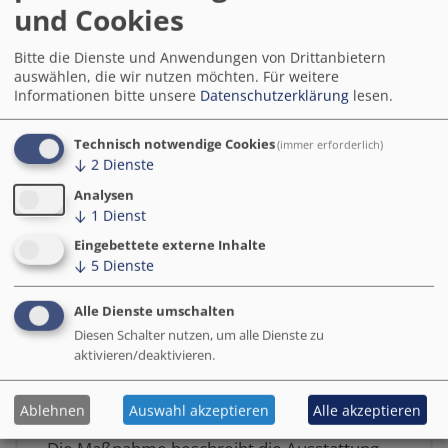
der
und Cookies
Entsorgung. Diese unterteilt sich im Rahmen
des Förderprojektes in zwei Bereiche: der
Bitte die Dienste und Anwendungen von Drittanbietern
lokalen sowie externen Entsorgung.
auswählen, die wir nutzen möchten.
Für weitere
Informationen bitte unsere
Datenschutzerklärung
lesen.
Abfall & Emissionen
Technisch notwendige Cookies
(immer erforderlich)
Stadtraum & Aufenthaltsqualität
↓
2
Dienste
Sensorik & LoRaWan
Analysen
↓
1
Dienst
Eingebettete externe Inhalte
Weiterlesen
Solingen
Maßnahme
↓
5
Dienste
Alle Dienste umschalten
Diesen Schalter nutzen, um alle Dienste zu
Cluster Mobilität – Maßnahme
aktivieren/deaktivieren.
Parken – Aufbau einer
Parkdetektion
Ablehnen
Auswahl akzeptieren
Alle akzeptieren