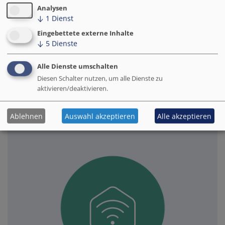
Smart City. Es zeigt, wie Kommunen den
Analysen
↓
1
Dienst
digitalen Wandel strategisch und
wirtschaftlich nachhaltig gestalten, ohne
Eingebettete externe Inhalte
rechtliche Risiken einzugehen.
↓
5
Dienste
Alle Dienste umschalten
Zu den Modulen
Diesen Schalter nutzen, um alle Dienste zu
aktivieren/deaktivieren.
Ablehnen
Auswahl akzeptieren
Alle akzeptieren