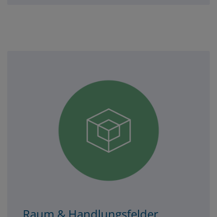
3er-
spalte-
unten
Raum & Handlungsfelder