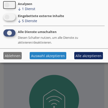
Smart City. Es zeigt, wie Kommunen den
Analysen
↓
1
Dienst
digitalen Wandel strategisch und
wirtschaftlich nachhaltig gestalten, ohne
Eingebettete externe Inhalte
rechtliche Risiken einzugehen.
↓
5
Dienste
Alle Dienste umschalten
Zu den Modulen
Diesen Schalter nutzen, um alle Dienste zu
aktivieren/deaktivieren.
Ablehnen
Auswahl akzeptieren
Alle akzeptieren