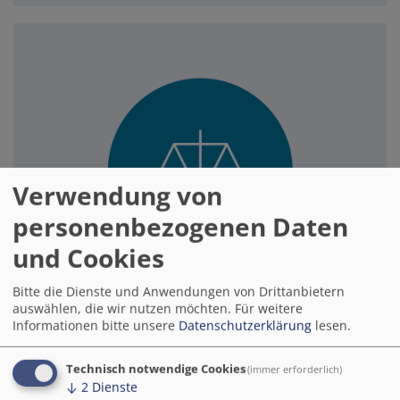
Verwendung von
personenbezogenen Daten
und Cookies
Bitte die Dienste und Anwendungen von Drittanbietern
auswählen, die wir nutzen möchten.
Für weitere
Wirtschaft & Recht
Informationen bitte unsere
Datenschutzerklärung
lesen.
Hier erhalten Teilnehmende das notwendige
Technisch notwendige Cookies
(immer erforderlich)
Wissen zu Datenschutz, Vergaberecht und
↓
2
Dienste
kommunalwirtschaftlichen Aspekten der