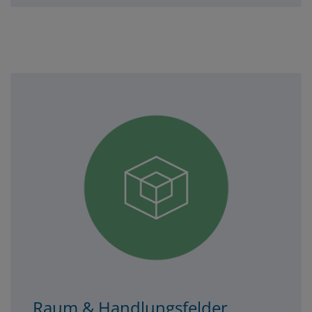
3er-
spalte-
unten
Raum & Handlungsfelder