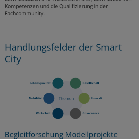
Kompetenzen und die Qualifizierung in der
Fachcommunity.
Marginalspalte
Handlungsfelder der Smart
Zum
Zum
Seitenbereich
Hauptinhalt
City
Lebensqualität
Gesellschaft
Themen
Mobilität
Umwelt
Wirtschaft
Governance
Begleitforschung Modellprojekte