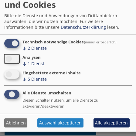
dem Weg zur intelligenten Stadt: Die Smart City
und Cookies
Lösungen geben einen Überblick über wirkungsvolle
Anwendungen und Produkte für die digitale
Bitte die Dienste und Anwendungen von Drittanbietern
Transformation von Kommunen. Basierend auf einer
auswählen, die wir nutzen möchten.
Für weitere
Informationen bitte unsere
Datenschutzerklärung
lesen.
systematischen Analyse präsentieren die Steckbriefe
wichtige Erfolgsfaktoren und wesentliche Schritte in
der Entwicklung und Umsetzung.
Technisch notwendige Cookies
(immer erforderlich)
↓
2
Dienste
In der
Maßnahmen-Datenbank
können Sie darüber
Analysen
hinaus weitere Informationen zu sämtlichen der über
↓
1
Dienst
650 Maßnahmen der Modellprojekte Smart Cities
Eingebettete externe Inhalte
(MPSC) recherchieren.
↓
5
Dienste
Ausgewählte Software- oder andere technische
Alle Dienste umschalten
Lösungen, u.a. entwicklet von den Modellprojekten
Diesen Schalter nutzen, um alle Dienste zu
Smart Cities, finden Sie ebenfalls auf dem
aktivieren/deaktivieren.
Marktplatz „Deutschland.Digital“
.
Ablehnen
Auswahl akzeptieren
Alle akzeptieren
Zu den Smart City Lösungen