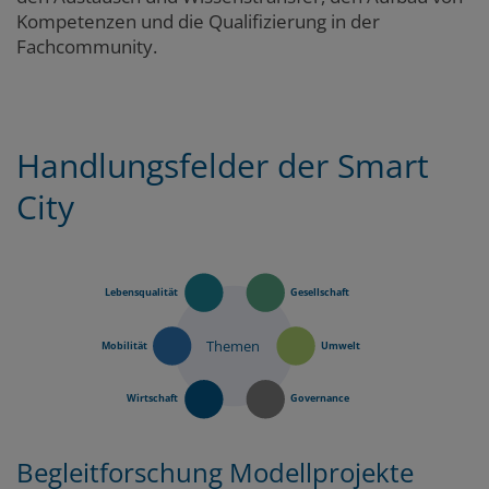
Kompetenzen und die Qualifizierung in der
Fachcommunity.
Marginalspalte
Handlungsfelder der Smart
Zum
Zum
Seitenbereich
Hauptinhalt
City
Lebensqualität
Gesellschaft
Themen
Mobilität
Umwelt
Wirtschaft
Governance
Begleitforschung Modellprojekte