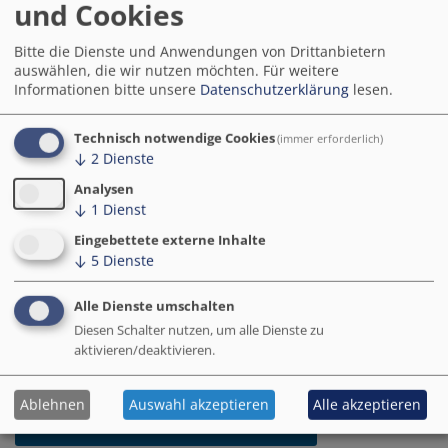
dem Weg zur intelligenten Stadt: Die Smart City
und Cookies
Lösungen geben einen Überblick über wirkungsvolle
Anwendungen und Produkte für die digitale
Bitte die Dienste und Anwendungen von Drittanbietern
Transformation von Kommunen. Basierend auf einer
auswählen, die wir nutzen möchten.
Für weitere
Informationen bitte unsere
Datenschutzerklärung
lesen.
systematischen Analyse präsentieren die Steckbriefe
wichtige Erfolgsfaktoren und wesentliche Schritte in
der Entwicklung und Umsetzung.
Technisch notwendige Cookies
(immer erforderlich)
↓
2
Dienste
In der
Maßnahmen-Datenbank
können Sie darüber
Analysen
hinaus weitere Informationen zu sämtlichen der über
↓
1
Dienst
650 Maßnahmen der Modellprojekte Smart Cities
Eingebettete externe Inhalte
(MPSC) recherchieren.
↓
5
Dienste
Ausgewählte Software- oder andere technische
Alle Dienste umschalten
Lösungen, u.a. entwicklet von den Modellprojekten
Diesen Schalter nutzen, um alle Dienste zu
Smart Cities, finden Sie ebenfalls auf dem
aktivieren/deaktivieren.
Marktplatz „Deutschland.Digital“
.
Ablehnen
Auswahl akzeptieren
Alle akzeptieren
Zu den Smart City Lösungen