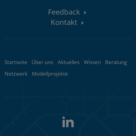
Kontaktbereich
Feedback
Kontakt
Themenübersicht
Startseite
Über uns
Aktuelles
Wissen
Beratung
Netzwerk
Modellprojekte
LinkedIn
Folgen