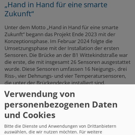
„Hand in Hand für eine smarte
Zukunft“
Unter dem Motto „Hand in Hand für eine smarte
Zukunft“ begann das Projekt Ende 2023 mit der
Konzeptionsphase. Im Februar 2024 folgte die
Umsetzungsphase mit der Installation der ersten
Sensoren. Die Brücke an der B1 Wittekindstraße war
die erste, die mit insgesamt 26 Sensoren ausgestattet
wurde. Diese Sensoren umfassen 16 Neigungs-, drei
Riss-, vier Dehnungs- und vier Temperatursensoren,
die unter der Brückendecke installiert sind.
Verwendung von
personenbezogenen Daten
und Cookies
Bitte die Dienste und Anwendungen von Drittanbietern
auswählen, die wir nutzen möchten.
Für weitere