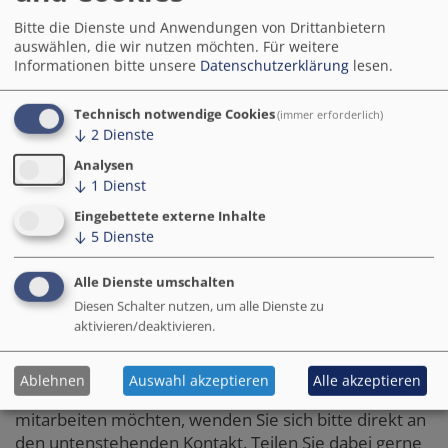
treffen sich zu regelmäßigen Austauschrunden um
ihre Fortschritte in der Übertragung der Plattform,
Bitte die Dienste und Anwendungen von Drittanbietern
auswählen, die wir nutzen möchten.
Für weitere
der Weiterentwicklung von Funktionen, der
Informationen bitte unsere
Datenschutzerklärung
lesen.
Schnittstellen zu den City-Apps und ihre Erfahrungen
z.B. bei Onboarding-Prozessen, der Vermarktung und
Technisch notwendige Cookies
rechtliche Herausforderungen zu teilen. Die
(immer erforderlich)
↓
2
Dienste
verschiedenen Ansätze für die jeweilige
Ausgestaltung der Plattformen werden in den
Analysen
Terminen präsentiert.
↓
1
Dienst
Eingebettete externe Inhalte
Zum Arbeitsraum der
↓
5
Dienste
Entwicklungspartnerschaft
"Gesundheitsplattform"
(Login-Bereich)
Alle Dienste umschalten
Diesen Schalter nutzen, um alle Dienste zu
Wie können sich interessierte
aktivieren/deaktivieren.
Kommunen einbringen?
Ablehnen
Auswahl akzeptieren
Alle akzeptieren
Wenn Sie der Arbeitsgruppe beitreten und in ihr
mitarbeiten möchten, wenden Sie sich bitte direkt an
den untenstehenden Kontakt. Teilen Sie dabei gerne