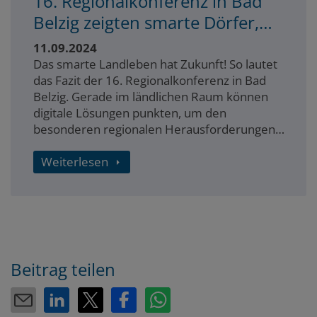
16. Regionalkonferenz in Bad
Belzig zeigten smarte Dörfer,
wie das geht
11.09.2024
Das smarte Landleben hat Zukunft! So lautet
das Fazit der 16. Regionalkonferenz in Bad
Belzig. Gerade im ländlichen Raum können
digitale Lösungen punkten, um den
besonderen regionalen Herausforderungen
zu Themen wie Mobilität, Teilhabe und
Zusammenhalt oder Klimaanpassung
Weiterlesen
begegnen zu können. Das zeigt auch der
Erfolg der bereits mehrfach interkommunal
übertragenen „Bad Belzig App“.
Beitrag teilen