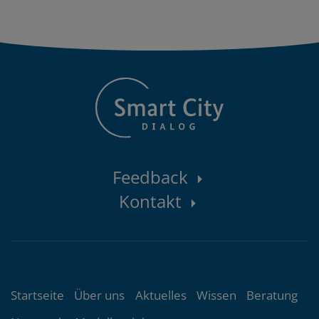
Kontaktbereich
Feedback
Kontakt
Themenübersicht
Startseite
Über uns
Aktuelles
Wissen
Beratung