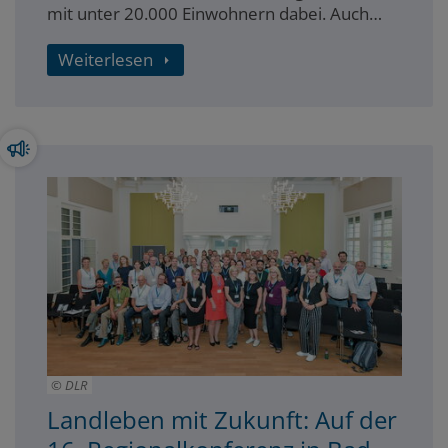
mit unter 20.000 Einwohnern dabei. Auch
sieben der zehn interkommunalen
Kooperationen unter den Modellprojekten
Weiterlesen
beschreiben sich selbst als „stark ländlich“
geprägt.
DLR
Landleben mit Zukunft: Auf der