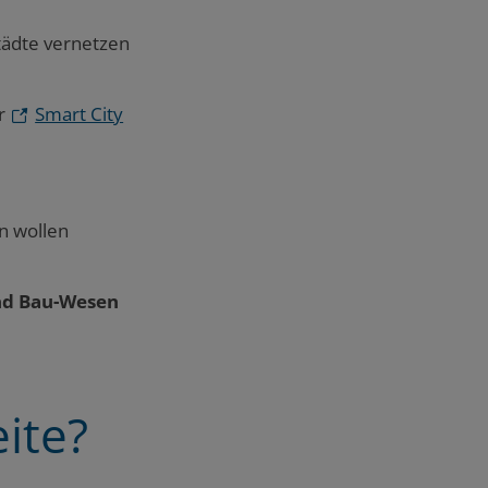
tädte vernetzen
er
Smart City
n wollen
nd Bau-Wesen
ite?