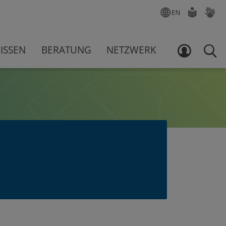
ENGLISCH
LEICHTE
GEBÄR
SPRACHE
ISSEN
BERATUNG
NETZWERK
LOGIN
SUCH