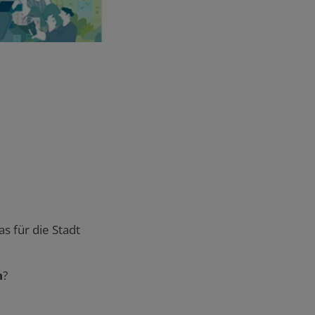
as für die Stadt
n
?