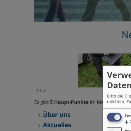
Verw
Daten
DLR
Bitte die D
Es gibt
5 Haupt-Punkte
im Menü:
möchten.
Fü
Über uns
Tec
↓
Aktuelles
An