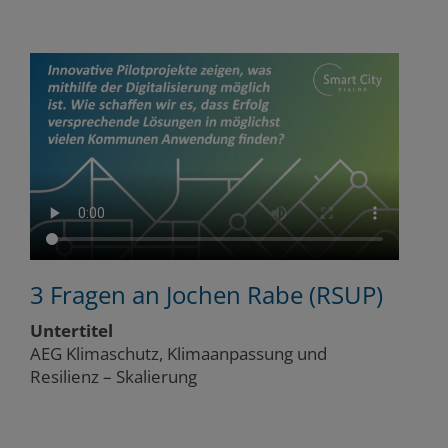
3 Fragen an Jochen Rabe (RSUP)
3
B
Untertitel
M
AEG Klimaschutz, Klimaanpassung und
Resilienz – Skalierung
Un
AE
Re