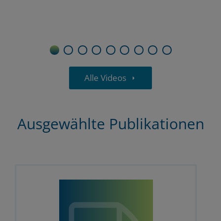
1
2
3
4
5
6
7
8
9
Alle Videos
Ausgewählte Publikationen