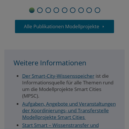
1
2
3
4
5
6
7
8
9
Alle Publikationen Modellprojekte
links
Weitere Informationen
Der Smart-City-Wissensspeicher
ist die
Informationsquelle für alle Themen rund
um die Modellprojekte Smart Cities
(MPSC).
Aufgaben, Angebote und Veranstaltungen
der Koordinierungs- und Transferstelle
Modellprojekte Smart Cities