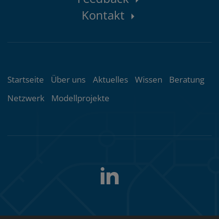
Kontaktbereich
Feedback
Kontakt
Themenübersicht
Startseite
Über uns
Aktuelles
Wissen
Beratung
Netzwerk
Modellprojekte
LinkedIn
Folgen
Sie