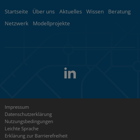
Themenübersicht
Startseite
Über uns
Aktuelles
Wissen
Beratung
Netzwerk
Modellprojekte
LinkedIn
Folgen
Sie
uns
Rechtliche
Impressum
Datenschutzerklärung
Hinweise
Nutzungsbedingungen
Leichte Sprache
Erklärung zur Barrierefreiheit