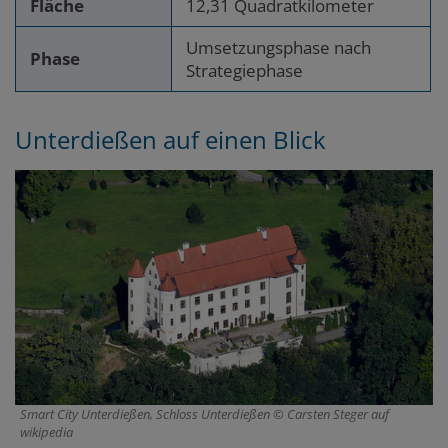
Fläche
12,31 Quadratkilometer
Umsetzungsphase nach
Phase
Strategiephase
Unterdießen
auf einen Blick
Smart City Unterdießen, Schloss Unterdießen
Carsten Steger auf
wikipedia