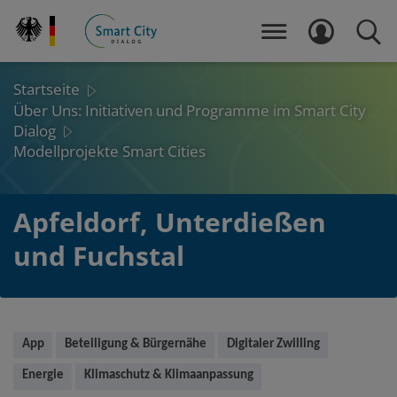
Direkt
zum
MENÜ
LOGIN
SUCH
Inhalt
Startseite
Über Uns: Initiativen und Programme im Smart City
Dialog
Modellprojekte Smart Cities
Apfeldorf, Unterdießen
und Fuchstal
Main
App
Beteiligung & Bürgernähe
Digitaler Zwilling
Energie
Klimaschutz & Klimaanpassung