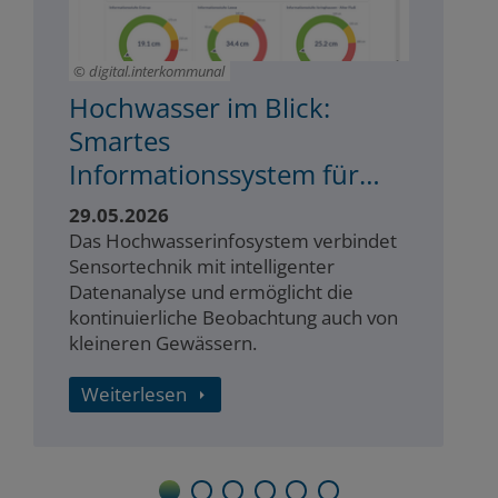
digital.interkommunal
Hochwasser im Blick:
Smartes
Informationssystem für
Lemgo und Kalletal
29.05.2026
Das Hochwasserinfosystem verbindet
Sensortechnik mit intelligenter
Datenanalyse und ermöglicht die
kontinuierliche Beobachtung auch von
kleineren Gewässern.
Weiterlesen
1
2
3
4
5
6