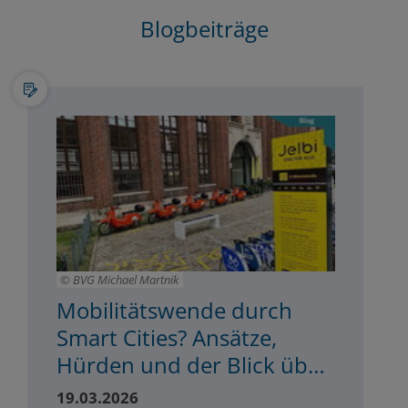
Blogbeiträge
BVG Michael Martnik
Mobilitätswende durch
Smart Cities? Ansätze,
Hürden und der Blick über
den Tellerrand
19.03.2026