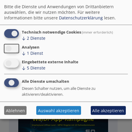
beitragen,…
Bitte die Dienste und Anwendungen von Drittanbietern
auswählen, die wir nutzen möchten.
Für weitere
Informationen bitte unsere
Datenschutzerklärung
lesen.
Technisch notwendige Cookies
1
2
3
4
5
6
7
8
9
(immer erforderlich)
↓
2
Dienste
Alle Maßnahmen
Analysen
↓
1
Dienst
Eingebettete externe Inhalte
Publikationen
↓
5
Dienste
Alle Dienste umschalten
Diesen Schalter nutzen, um alle Dienste zu
aktivieren/deaktivieren.
Ablehnen
Auswahl akzeptieren
Alle akzeptieren