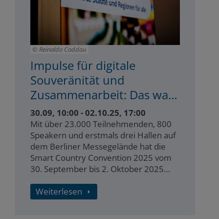
Reinaldo Coddou
Impulse für digitale
Souveränität und
Zusammenarbeit: Das war
die Smart Country
30.09, 10:00 - 02.10.25, 17:00
Convention 2025
Mit über 23.000 Teilnehmenden, 800
Speakern und erstmals drei Hallen auf
dem Berliner Messegelände hat die
Smart Country Convention 2025 vom
30. September bis 2. Oktober 2025
eine neue Dimension erreicht. Das
Bundesbauministerium und die
Weiterlesen
Initiativen des Smart…