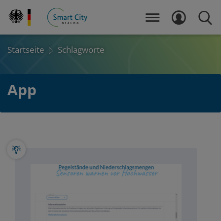
Direkt
zum
MENÜ
LOGIN
SUCH
Inhalt
Startseite
Schlagworte
App
OneCol