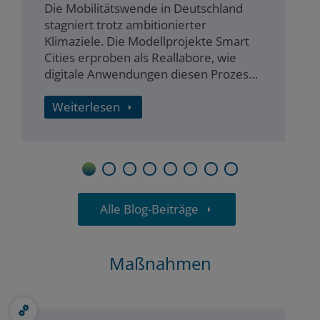
Die Mobilitätswende in Deutschland
stagniert trotz ambitionierter
Klimaziele. Die Modellprojekte Smart
Cities erproben als Reallabore, wie
digitale Anwendungen diesen Prozess
beschleunigen. Dieser Beitrag blickt
darauf, wie digitale Vernetzung die
Weiterlesen
Diskrepanz…
1
2
3
4
5
6
7
8
Alle Blog-Beiträge
Maßnahmen