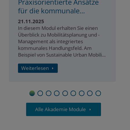
Praxisorientierte Ansätze
für die kommunale
Planung
21.11.2025
In diesem Modul erhalten Sie einen
Überblick zu Mobilitätsplanung und -
Management als integriertes
kommunales Handlungsfeld. Am
Beispiel von Sustainable Urban Mobility
Plans (SUMPs) und anhand erprobter
kommunaler Lösungen durchlaufen
Weiterlesen
wir gemeinsam einen beispielhaften
Planungsprozess.
1
2
3
4
5
6
7
8
9
Alle Akademie Module