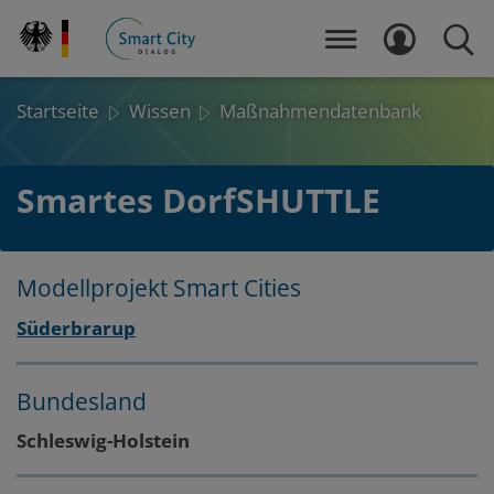
Direkt
zum
MENÜ
LOGIN
SUCH
Inhalt
Startseite
Wissen
Maßnahmendatenbank
Smartes DorfSHUTTLE
Modellprojekt Smart Cities
Layout
Zum
Zum
Süderbrarup
Seitenbereich
Hauptinhalt
Bundesland
Schleswig-Holstein