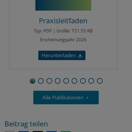
Praxisleitfaden
Typ: PDF | Größe: 721.55 KB
Erscheinungsjahr 2026
Herunterladen
1
2
3
4
5
6
7
8
9
Alle Publikationen
Beitrag teilen