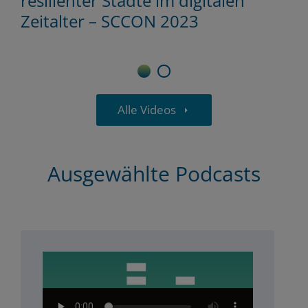
resilienter Städte im digitalen
Zeitalter – SCCON 2023
1
2
Alle Videos
Ausgewählte Podcasts