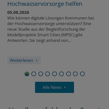
Hochwasservorsorge helfen
G
k
05.08.2026
22
G
Wie können digitale Lösungen Kommunen bei
Wi
der Hochwasservorsorge unterstützen? Eine
Ge
neue Studie aus der Begleitforschung der
Bü
Modellprojekte Smart Cities (MPSC) gibt
Ve
Antworten. Sie zeigt anhand von
Ge
Praxisbeispielen, wie digitale Werkzeuge
We
Risiken sichtbar…
in
Weiterlesen
1
2
3
4
5
6
7
8
9
Alle News