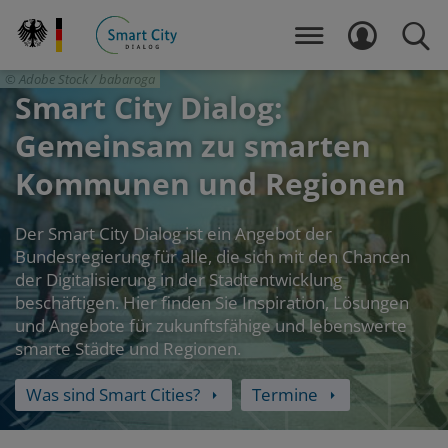
Direkt
zum
MENÜ
LOGIN
SUCH
Inhalt
Adobe Stock / babaroga
Smart City Dialog:
Gemeinsam zu smarten
Kommunen und Regionen
Der Smart City Dialog ist ein Angebot der
Bundesregierung für alle, die sich mit den Chancen
der Digitalisierung in der Stadtentwicklung
beschäftigen. Hier finden Sie Inspiration, Lösungen
und Angebote für zukunftsfähige und lebenswerte
smarte Städte und Regionen.
Was sind Smart Cities?
Termine