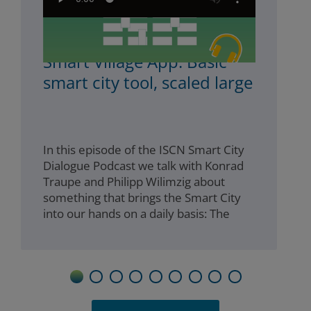
ISCN Podcast #25 The
Smart Village App: Basic
smart city tool, scaled large
In this episode of the ISCN Smart City
Dialogue Podcast we talk with Konrad
Traupe and Philipp Wilimzig about
something that brings the Smart City
into our hands on a daily basis: The
Smart Village App as one example of a
smartphone app with which
municipalities can address their
citizens through a most common
1
2
3
4
5
6
7
8
9
interface.