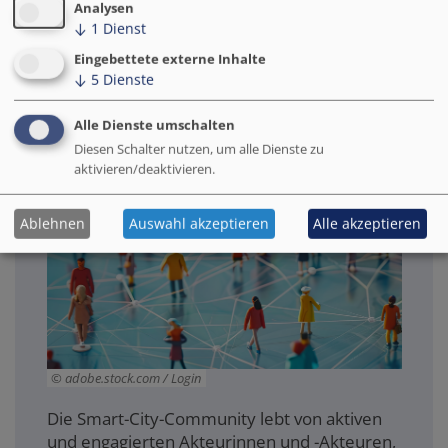
Analysen
↓
1
Dienst
Eingebettete externe Inhalte
↓
5
Dienste
Netzwerk
Alle Dienste umschalten
Diesen Schalter nutzen, um alle Dienste zu
aktivieren/deaktivieren.
Ablehnen
Auswahl akzeptieren
Alle akzeptieren
adobe.stock.com / Login
Die Smart-City-Community lebt von aktiven
und engagierten Akteurinnen und -Akteuren,