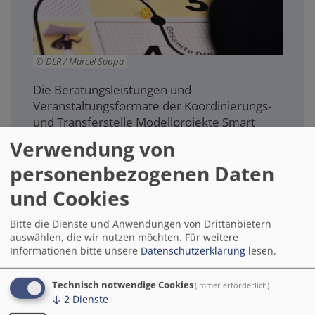
DLR / Marcel Soppa
Die Beratungsleistungen und
Veranstaltungsformate der Koordinierungs-
und Transferstelle Modellprojekte Smart
Cities (KTS) sind auf die spezifischen
Verwendung von
Anforderungen von Kommunen abgestimmt,
personenbezogenen Daten
die sich zu Smart Cities weiterentwickeln
möchten. Dabei spielt es keine Rolle, ob sie
und Cookies
am Anfang dieses Prozesses stehen oder
schon umfassende Maßnahmen ergriffen
Bitte die Dienste und Anwendungen von Drittanbietern
haben.
auswählen, die wir nutzen möchten.
Für weitere
Informationen bitte unsere
Datenschutzerklärung
lesen.
Zur Seite "Beratung"
Technisch notwendige Cookies
(immer erforderlich)
↓
2
Dienste