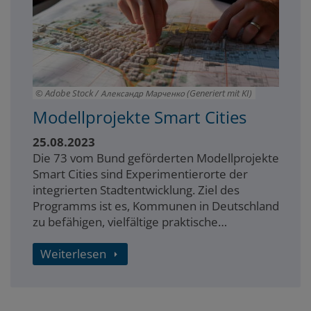
Adobe Stock / Александр Марченко (Generiert mit KI)
Modellprojekte Smart Cities
25.08.2023
Die 73 vom Bund geförderten Modellprojekte
Smart Cities sind Experimentierorte der
integrierten Stadtentwicklung. Ziel des
Programms ist es, Kommunen in Deutschland
zu befähigen, vielfältige praktische
Lösungspfade zu erkunden, um die Smart-
City-Entwicklung in Deutschland bundesweit
Weiterlesen
voranzutreiben.