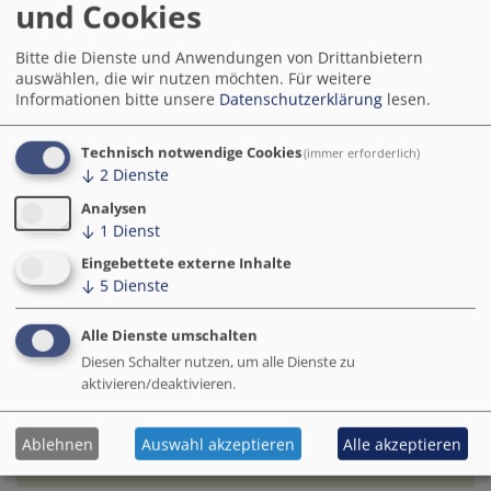
Das Thema Ankerorte und Anlaufstellen für die Smart
und Cookies
City und die smarte Region beschäftigt aktuell viele
Smart-City-Kommunen - heißen diese Orte nun
Bitte die Dienste und Anwendungen von Drittanbietern
Regio-Hubs, Stadtlabore, Innovationsräume, Maker-
auswählen, die wir nutzen möchten.
Für weitere
Informationen bitte unsere
Datenschutzerklärung
lesen.
Spaces oder Dorfbüros.
Technisch notwendige Cookies
(immer erforderlich)
↓
2
Dienste
Analysen
↓
1
Dienst
Abschnitt
Eingebettete externe Inhalte
3
↓
5
Dienste
Alle Dienste umschalten
Diesen Schalter nutzen, um alle Dienste zu
aktivieren/deaktivieren.
Ablehnen
Auswahl akzeptieren
Alle akzeptieren