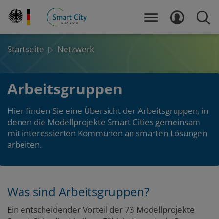
Direkt
zum
MENÜ
LOGIN
SUCH
Inhalt
Startseite
Netzwerk
Arbeitsgruppen
Hier finden Sie eine Übersicht der Arbeitsgruppen, in
denen die Modellprojekte Smart Cities gemeinsam
mit interessierten Kommunen an smarten Lösungen
arbeiten.
Abschnitt
Was sind Arbeitsgruppen?
Zum
Zum
Seitenbereich
Hauptinhalt
1
Ein entscheidender Vorteil der 73 Modellprojekte