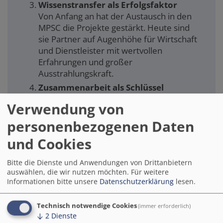
Wissenstransfer als Erfolgsfaktor
Von Anfang an hat der Austausch in den
MPSC die Projekte gestärkt. Heute sind
sie Partner auf Augenhöhe für Wirtschaft
und Dienstleister mit wertvollen
Erfahrungen und großer
Ausstrahlungskraft.
Zusammenarbeit als Schlüssel
Bund, Länder und Kommunen müssen an
Verwendung von
einem Strang ziehen, um digitale
Daseinsvorsorge als Basisinfrastruktur zu
personenbezogenen Daten
sichern. Die Themen Smart City und
und Cookies
Verwaltungsdigitalisierung sollten
zusammen gedacht werden. Die geplante
Bitte die Dienste und Anwendungen von Drittanbietern
Weiterentwicklung des Marktplatzes
auswählen, die wir nutzen möchten.
Für weitere
Deutschland.Digital
zu einem Marktplatz
Informationen bitte unsere
Datenschutzerklärung
lesen.
der Zukunft mit der Integration des
Themas Vergabe, kann entscheidend
Technisch notwendige Cookies
(immer erforderlich)
dazu beitragen.
↓
2
Dienste