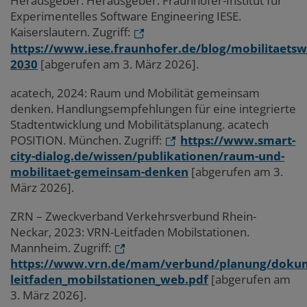
Herausgeber: Herausgeber: Fraunhofer-Institut für
Experimentelles Software Engineering IESE.
Kaiserslautern. Zugriff:
https://www.iese.fraunhofer.de/blog/mobilitaets
2030
[abgerufen am 3. März 2026].
acatech, 2024: Raum und Mobilität gemeinsam
denken. Handlungsempfehlungen für eine integrierte
Stadtentwicklung und Mobilitätsplanung. acatech
POSITION. München. Zugriff:
https://www.smart-
city-dialog.de/wissen/publikationen/raum-und-
mobilitaet-gemeinsam-denken
[abgerufen am 3.
März 2026].
ZRN – Zweckverband Verkehrsverbund Rhein-
Neckar, 2023: VRN-Leitfaden Mobilstationen.
Mannheim. Zugriff:
https://www.vrn.de/mam/verbund/planung/dokum
leitfaden_mobilstationen_web.pdf
[abgerufen am
3. März 2026].