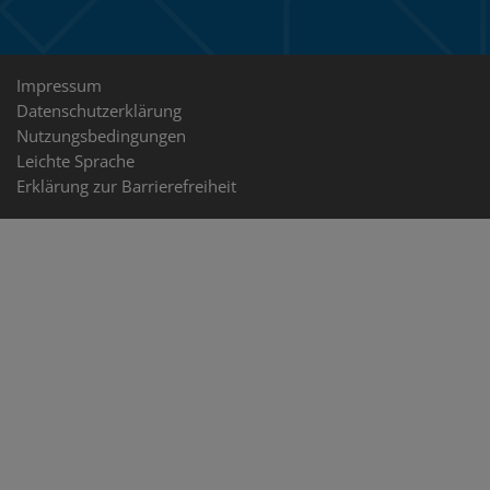
Sie
uns
Rechtliche
Impressum
Datenschutzerklärung
Hinweise
Nutzungsbedingungen
Leichte Sprache
Erklärung zur Barrierefreiheit