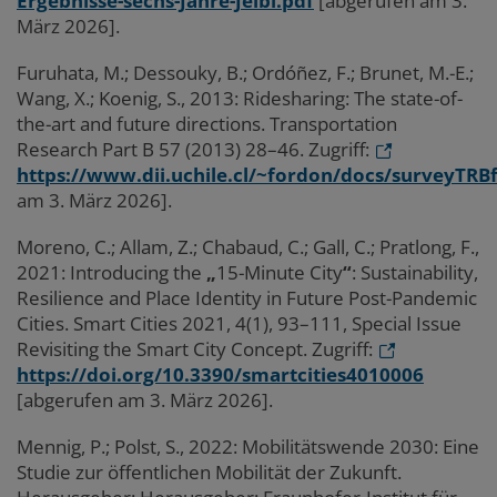
Ergebnisse-sechs-Jahre-Jelbi.pdf
[abgerufen am 3.
März 2026].
Furuhata, M.; Dessouky, B.; Ordóñez, F.; Brunet, M.-E.;
Wang, X.; Koenig, S., 2013: Ridesharing: The state-of-
the-art and future directions
. Transportation
Research Part B 57 (2013) 28–46. Zugriff:
https://www.dii.uchile.cl/~fordon/docs/surveyTRBf
am 3. März 2026].
Moreno, C.; Allam, Z.; Chabaud, C.; Gall, C.; Pratlong, F.,
2021: Introducing the
„
15-Minute City
“
: Sustainability,
Resilience and Place Identity in Future Post-Pandemic
Cities. Smart Cities 2021, 4(1), 93–111, Special Issue
Revisiting the Smart City Concept. Zugriff:
https://doi.org/10.3390/smartcities4010006
[abgerufen am 3. März 2026].
Mennig, P.; Polst, S., 2022: Mobilitätswende 2030: Eine
Studie zur öffentlichen Mobilität der Zukunft.