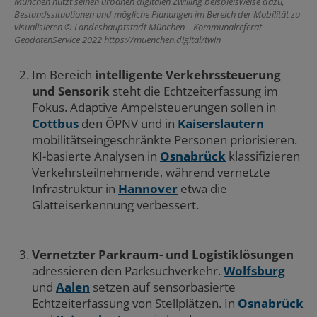
München nutzt seinen urbanen digitalen Zwilling beispielsweise dazu,
Bestandssituationen und mögliche Planungen im Bereich der Mobilität zu
visualisieren
Landeshauptstadt München – Kommunalreferat –
GeodatenService 2022 https://muenchen.digital/twin
Im Bereich
intelligente Verkehrssteuerung
und Sensorik
steht die Echtzeiterfassung im
Fokus. Adaptive Ampelsteuerungen sollen in
Cottbus
den ÖPNV und in
Kaiserslautern
mobilitätseingeschränkte Personen priorisieren.
KI-basierte Analysen in
Osnabrück
klassifizieren
Verkehrsteilnehmende, während vernetzte
Infrastruktur in
Hannover
etwa die
Glatteiserkennung verbessert.
Vernetzter Parkraum- und Logistiklösungen
adressieren den Parksuchverkehr.
Wolfsburg
und
Aalen
setzen auf sensorbasierte
Echtzeiterfassung von Stellplätzen. In
Osnabrück