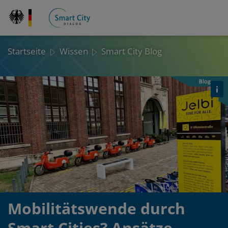
Direkt
zum
Inhalt
Startseite
Wissen
Smart City Blog
Det
öf
Mobilitätswende durch
Smart Cities? Ansätze,