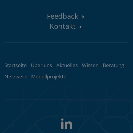
Kontaktbereich
Feedback
Kontakt
Themenübersicht
Startseite
Über uns
Aktuelles
Wissen
Beratung
Netzwerk
Modellprojekte
LinkedIn
Folgen