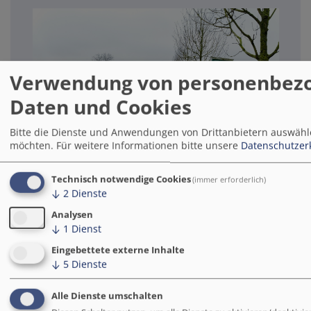
Verwendung von personenbez
Daten und Cookies
Bitte die Dienste und Anwendungen von Drittanbietern auswähle
möchten.
Für weitere Informationen bitte unsere
Datenschutzer
Auch im ländlichen Raum um Utrecht ist die
Technisch notwendige Cookies
(immer erforderlich)
Fahrradinfrastruktur gut ausgebaut und die
↓
2
Dienste
Geschwindigkeiten des motorisierten Individualverkehrs sind
Analysen
an die Sicherheit angepasst
↓
1
Dienst
https://qimby.net/image/Fahrradstra%C3%9Fe-zw.-Utrecht-
und-Houten.Bv7V
Eingebettete externe Inhalte
↓
5
Dienste
Ausblick
Alle Dienste umschalten