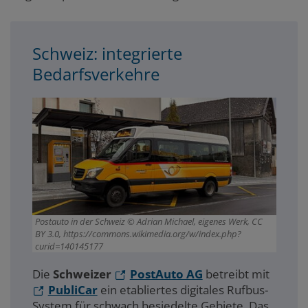
Schweiz: integrierte
Bedarfsverkehre
Postauto in der Schweiz
Adrian Michael, eigenes Werk, CC
BY 3.0, https://commons.wikimedia.org/w/index.php?
curid=140145177
Die
Schweizer
PostAuto AG
betreibt mit
PubliCar
ein etabliertes digitales Rufbus-
System für schwach besiedelte Gebiete. Das