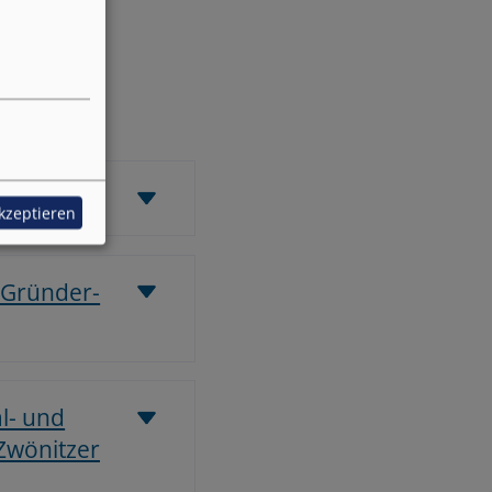
n.
akzeptieren
 Gründer-
al- und
 Zwönitzer