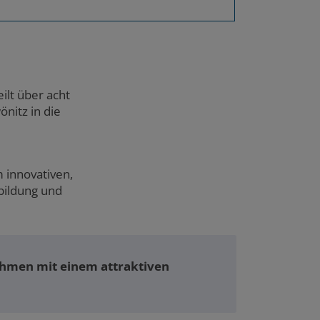
ilt über acht
nitz in die
 innovativen,
bildung und
ehmen mit einem attraktiven