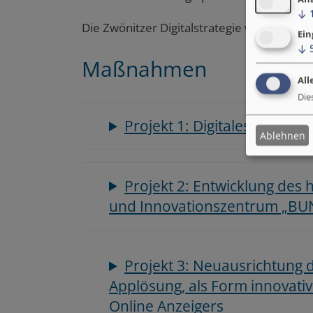
↓
Die Zwönitzer Digitalstrategie wurde am 
Ein
↓
Maßnahmen
All
Die
Projekt 1: Digitales Rufbus
Ablehnen
Projekt 2: Entwicklung des
und Innovationszentrum „BUN
Projekt 3: Neuausrichtung d
Applösung, als Form innovativ
Online Anzeigers