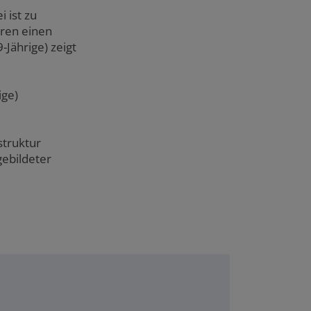
 ist zu
hren einen
Jährige) zeigt
ige)
struktur
gebildeter