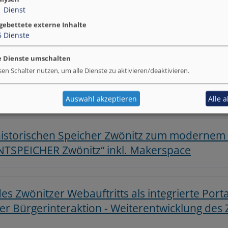
1
Dienst
12.07.2022 einstimmig vom Zwönitzer Stadtrat beschlosse
gebettete externe Inhalte
5
Dienste
e Dienste umschalten
sen Schalter nutzen, um alle Dienste zu aktivieren/deaktivieren.
modell ERZmobil
Auswahl akzeptieren
Alle 
 historischen Speicher Zwönitz zum modernem
TSPEICHER Zwönitz“ inkl. Makerspace
es Zwönitzer Webauftritts als integrierte Port
er Bürgerinteraktion - Weiterentwicklung des