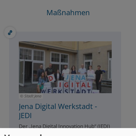
Maßnahmen
Stadt Jena
Jena Digital Werkstadt -
JEDI
Der „Jena Digital Innovation Hub“ (JEDI)
ist ein zentraler Baustein im MPSC Jena