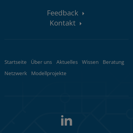
Kontaktbereich
Feedback
Kontakt
Themenübersicht
Startseite
Über uns
Aktuelles
Wissen
Beratung
Netzwerk
Modellprojekte
LinkedIn
Folgen