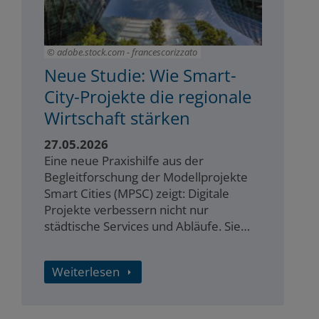
adobe.stock.com - francescorizzato
Neue Studie: Wie Smart-
City-Projekte die regionale
Wirtschaft stärken
27.05.2026
Eine neue Praxishilfe aus der
Begleitforschung der Modellprojekte
Smart Cities (MPSC) zeigt: Digitale
Projekte verbessern nicht nur
städtische Services und Abläufe. Sie
können auch die regionale Wirtschaft
stärken. Genau hier setzt die
Weiterlesen
Veröffentlichung an. Sie erklärt, wie
Kommunen solche Effekte erkennen,
einordnen und verständlich vermitteln