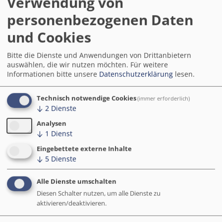
Verwendung von
und wurde am 12.08.2024 erfolgreich
personenbezogenen Daten
eröffnet. Betrieben wird der Hub
gemeinsam von der Stadt Jena und
und Cookies
dem Verein Jena Digital e.V. Mit dem
JEDI schaffen wir eine Plattform, die…
Weiterlesen
Bitte die Dienste und Anwendungen von Drittanbietern
auswählen, die wir nutzen möchten.
Für weitere
Informationen bitte unsere
Datenschutzerklärung
lesen.
Technisch notwendige Cookies
(immer erforderlich)
↓
2
Dienste
1
2
3
4
5
6
7
8
9
Analysen
↓
1
Dienst
Alle Maßnahmen
Eingebettete externe Inhalte
↓
5
Dienste
Publikationen
Alle Dienste umschalten
Diesen Schalter nutzen, um alle Dienste zu
aktivieren/deaktivieren.