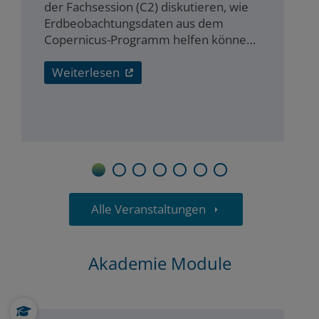
der Fachsession (C2) diskutieren, wie
Erdbeobachtungsdaten aus dem
Copernicus-Programm helfen können,
kommunale Aufgaben nachhaltiger
und wirtschaftlicher umzusetzen. In
Weiterlesen
unserer Session erwarten…
1
2
3
4
5
6
7
Alle Veranstaltungen
Akademie Module