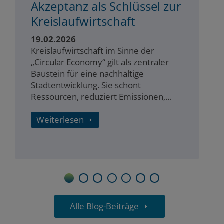
Akzeptanz als Schlüssel zur
Kreislaufwirtschaft
19.02.2026
Kreislaufwirtschaft im Sinne der
„Circular Economy“ gilt als zentraler
Baustein für eine nachhaltige
Stadtentwicklung. Sie schont
Ressourcen, reduziert Emissionen,
stärkt regionale Wertschöpfung und
soziale Teilhabe. Oft scheitert die
Weiterlesen
alltägliche Umsetzung…
1
2
3
4
5
6
7
Alle Blog-Beiträge