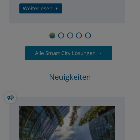
Gemeinschaftsleben stärkt.
Weiterlesen
1
2
3
4
5
Alle Smart City Lösungen
Neuigkeiten