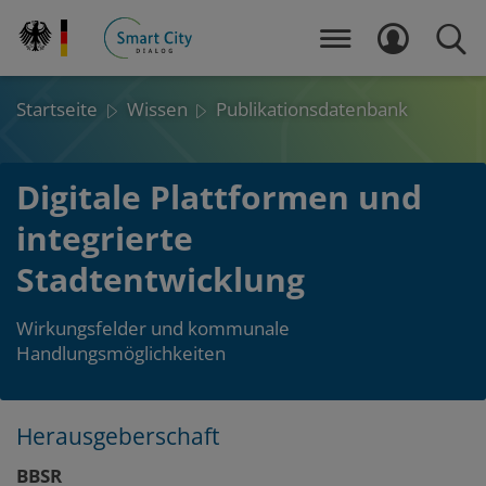
Direkt
zum
MENÜ
LOGIN
SUCH
Inhalt
Startseite
Wissen
Publikationsdatenbank
Digitale Plattformen und
integrierte
Stadtentwicklung
Wirkungsfelder und kommunale
Handlungsmöglichkeiten
Herausgeberschaft
Layout
Zum
Zum
BBSR
Seitenbereich
Hauptinhalt