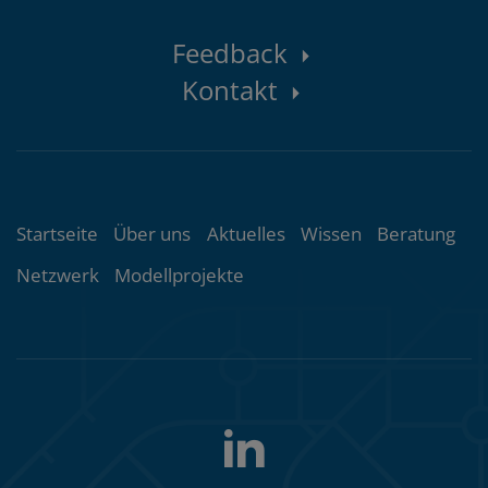
Kontaktbereich
Feedback
Kontakt
Themenübersicht
Startseite
Über uns
Aktuelles
Wissen
Beratung
Netzwerk
Modellprojekte
LinkedIn
Folgen