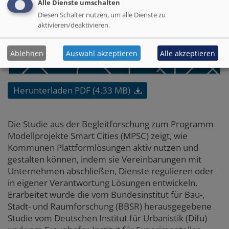
Alle Dienste umschalten
Diesen Schalter nutzen, um alle Dienste zu
aktivieren/deaktivieren.
Ablehnen
Auswahl akzeptieren
Alle akzeptieren
Herunterladen PDF (4.33 MB)
Die Studie aus der Begleitforschung zum Programm
Modellprojekte Smart Cities (MPSC) zeigt, wie
Kommunen Plattformlösungen aktiv nutzen und
gestalten können, indem sie Vereinbarungen mit
Unternehmen abschließen, Dienste regulieren oder
in eigener Verantwortung Lösungen entwickeln.
Erarbeitet wurde die vom Bundesinstitut für Bau-,
Stadt- und Raumforschung (BBSR) herausgegebene
Studie vom Deutschen Institut für Urbanistik (Difu)