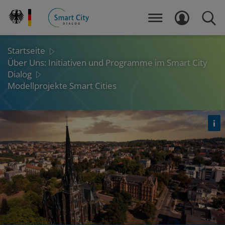
Direkt
zum
MENÜ
LOGIN
SUCH
Inhalt
Startseite
Über Uns: Initiativen und Programme im Smart City
Dialog
Modellprojekte Smart Cities
Det
öf