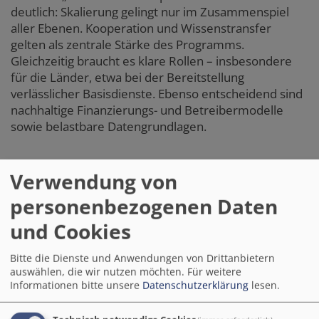
deutlich: Skalierung gelingt nur im Zusammenspiel
aller Ebenen. Kooperation und Wissenstransfer
gelten als zentrale Stärke des Programms.
Gleichzeitig braucht es klare Rollen
–
insbesondere
für die Länder, etwa bei der Bereitstellung
verlässlicher Basisdienste. Ebenso entscheidend sind
nachhaltige Finanzierungs- und Betreibermodelle
sowie belastbare Datengrundlagen.
Verwendung von
personenbezogenen Daten
und Cookies
Bitte die Dienste und Anwendungen von Drittanbietern
auswählen, die wir nutzen möchten.
Für weitere
Informationen bitte unsere
Datenschutzerklärung
lesen.