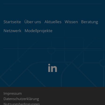
Themenübersicht
Startseite
Über uns
Aktuelles
Wissen
Beratung
Netzwerk
Modellprojekte
LinkedIn
Folgen
Sie
uns
Rechtliche
Impressum
Datenschutzerklärung
Hinweise
Nutzungsbedingungen