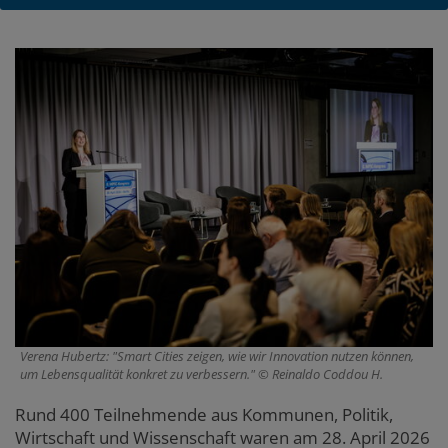
Main
content
Verena Hubertz: "Smart Cities zeigen, wie wir Innovation nutzen können,
um Lebensqualität konkret zu verbessern."
Reinaldo Coddou H.
Rund 400 Teilnehmende aus Kommunen, Politik,
Wirtschaft und Wissenschaft waren am 28. April 2026