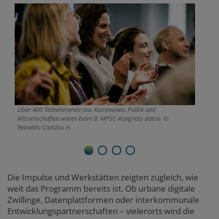
Über 400 Teilnehmende aus Kommunen, Politik und
Li
Wissenschaften waren beim 8. MPSC-Kongress dabei.
Ci
Reinaldo Coddou H.
1
2
3
4
Die Impulse und Werkstätten zeigten zugleich, wie
weit das Programm bereits ist. Ob urbane digitale
Zwillinge, Datenplattformen oder interkommunale
Entwicklungspartnerschaften – vielerorts wird die