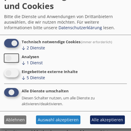
verstehen und es langfristig und unabhängig
und Cookies
von Einzelmaßnahmen umsetzen.
Bitte die Dienste und Anwendungen von Drittanbietern
Janika Kutz, Teamleiterin am Fraunhofer IAO
auswählen, die wir nutzen möchten.
Für weitere
Informationen bitte unsere
Datenschutzerklärung
lesen.
In der Studie werden Empfehlungen für Kommunen
Technisch notwendige Cookies
(immer erforderlich)
zusammengefasst, damit sie ihre Ziele erreichen
↓
2
Dienste
können. So sollten für die räumliche
Analysen
Wirkungsmessung genügend finanzielle und
↓
1
Dienst
personelle Ressourcen bereitgestellt werden. Eine
Eingebettete externe Inhalte
weitere Empfehlung sind ein nachhaltiges
↓
5
Dienste
Wissensmanagement und ein effektiver Umgang mit
Daten.
Alle Dienste umschalten
Diesen Schalter nutzen, um alle Dienste zu
Smart-City-Forschung
aktivieren/deaktivieren.
Die vom Bundesinstitut für Bau-, Stadt- und
Raumforschung (BBSR) herausgegebene Publikation
Ablehnen
Auswahl akzeptieren
Alle akzeptieren
„Räumliche Wirkungen von Smart-City-Maßnahmen –