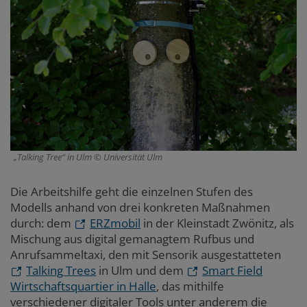
„Talking Tree“ in Ulm
Universität Ulm
Die Arbeitshilfe geht die einzelnen Stufen des
Modells anhand von drei konkreten Maßnahmen
durch: dem
ERZmobil
in der Kleinstadt Zwönitz, als
Mischung aus digital gemanagtem Rufbus und
Anrufsammeltaxi, den mit Sensorik ausgestatteten
Talking Trees
in Ulm und dem
Smart Field
Wirtschaftsquartier in Halle
, das mithilfe
verschiedener digitaler Tools unter anderem die