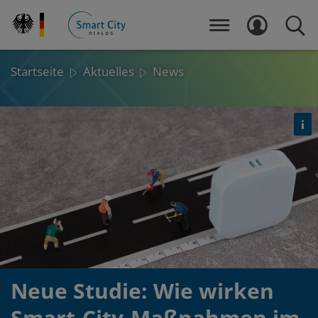
Direkt
zum
MENÜ
LOGIN
SUCH
Inhalt
Startseite
Aktuelles
News
Det
öf
Neue Studie: Wie wirken
Smart-City-Maßnahmen im