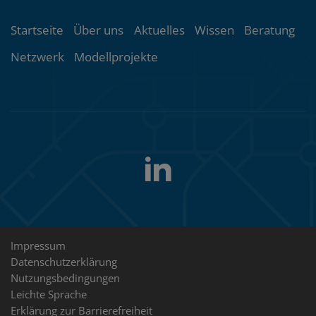
Themenübersicht
Startseite
Über uns
Aktuelles
Wissen
Beratung
Netzwerk
Modellprojekte
LinkedIn
Folgen
Sie
uns
Rechtliche
Impressum
Datenschutzerklärung
Hinweise
Nutzungsbedingungen
Leichte Sprache
Erklärung zur Barrierefreiheit