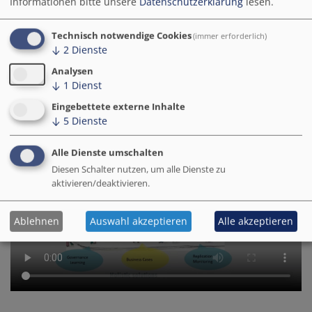
Informationen bitte unsere
Datenschutzerklärung
lesen.
Dr. Julia Girardi-Hoog shared her experience with the
Technisch notwendige Cookies
(immer erforderlich)
project
Smarter Together Vienna
in Austria, where
↓
2
Dienste
the active involvement and participation of citizens
was key to citizen-oriented upgrading of a social
Analysen
↓
1
Dienst
housing neighbourhood in the course of urban digital
transformation.
Eingebettete externe Inhalte
↓
5
Dienste
Alle Dienste umschalten
Diesen Schalter nutzen, um alle Dienste zu
aktivieren/deaktivieren.
Ablehnen
Auswahl akzeptieren
Alle akzeptieren