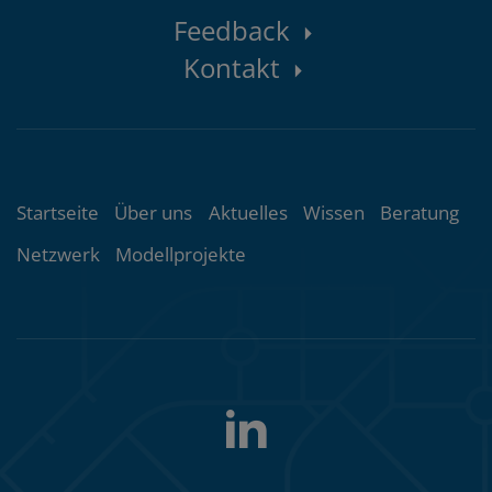
Kontaktbereich
Feedback
Kontakt
Themenübersicht
Startseite
Über uns
Aktuelles
Wissen
Beratung
Netzwerk
Modellprojekte
LinkedIn
Folgen
Sie