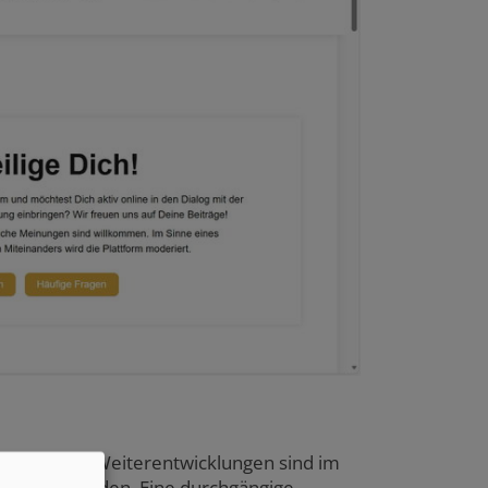
 Funktionale Weiterentwicklungen sind im
ammiert worden. Eine durchgängige