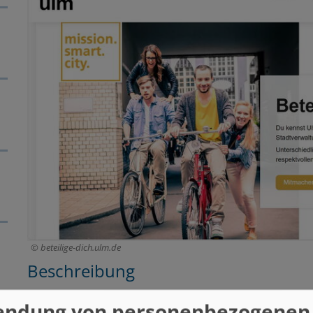
beteilige-dich.ulm.de
Beschreibung
Eine Plattform zur Bürgerbeteiligung wird etabliert.
endung von personenbezogenen
Rahmen der Möglichkeiten als freie Software progr