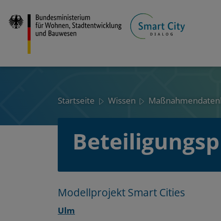
Direkt
zum
Inhalt
Startseite
Wissen
Maßnahmendaten
Beteiligungsp
Layout
Zum
Zum
Modellprojekt Smart Cities
Seitenbereich
Hauptinhalt
Ulm