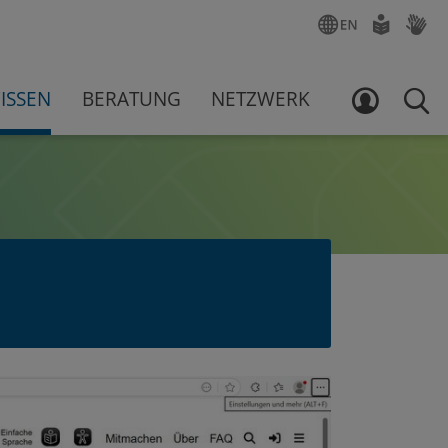
ENGLISCH
LEICHTE
GEBÄR
SPRACHE
ISSEN
BERATUNG
NETZWERK
LOGIN
SUCH