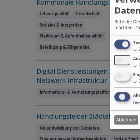
Kommunale Handlungsfelder
Daten
Lebensqualität
Gesellschaft
Bitte die D
Soziales & Integration
möchten.
Fü
Stadtraum & Aufenthaltsqualität
Tec
Beteiligung & Bürgernähe
↓
An
↓
Digital Dienstleistungen /
Ein
Netzwerk-Infrastruktur
↓
Informations- & Vernetzungsplattform
All
Die
Handlungsfelder Städtebau
Ablehnen
Neuentwicklung von Gebieten
Erneuerung von Bestandsgebieten
Soziale Stadt