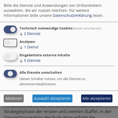
Bitte die Dienste und Anwendungen von Drittanbietern
auswählen, die wir nutzen möchten.
Für weitere
Informationen bitte unsere
Datenschutzerklärung
lesen.
Technisch notwendige Cookies
(immer erforderlich)
↓
2
Dienste
Analysen
↓
1
Dienst
Eingebettete externe Inhalte
↓
5
Dienste
Alle Dienste umschalten
Herunterladen PDF (2.43 MB)
Diesen Schalter nutzen, um alle Dienste zu
aktivieren/deaktivieren.
Die vorliegende zweite Ex-Post-Evaluation umfasst
Ablehnen
Auswahl akzeptieren
Alle akzeptieren
aufgrund des zeitlichen Versatzes der
Förderzeiträume der verschiedenen Staffeln die
Strategiephase der ersten und zweiten Staffel. In der
Gesamtkonzeption der Evaluation erfolgt die