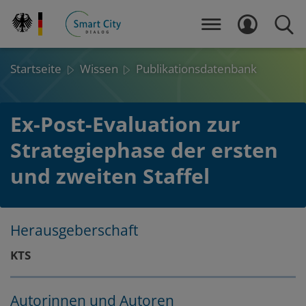
Direkt
zum
MENÜ
LOGIN
SUCH
Inhalt
Startseite
Wissen
Publikationsdatenbank
Ex-Post-Evaluation zur
Strategiephase der ersten
und zweiten Staffel
Herausgeberschaft
Layout
Zum
Zum
KTS
Seitenbereich
Hauptinhalt
Autorinnen und Autoren