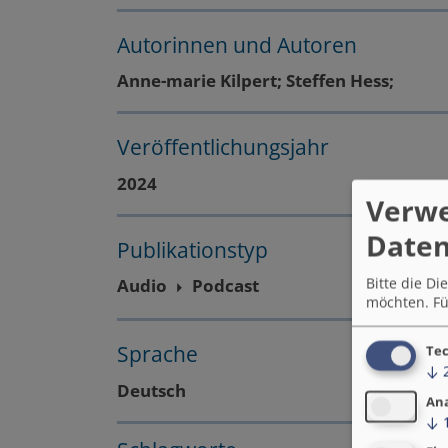
Autorinnen und Autoren
Anne-marie Kilpert; Steffen Hess;
Veröffentlichungsjahr
2024
Verw
Daten
Publikationstyp
Bitte die D
Audio
Podcast
möchten.
Fü
Sprache
Tec
↓
Deutsch
An
↓