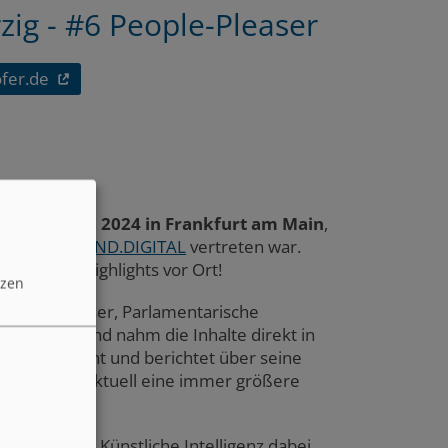
zig - #6 People-Pleaser
fer.de
Digitalgipfel 2024 in Frankfurt am Main
,
z DEUTSCHLAND.DIGITAL
vertreten war.
ber ihre Highlights vor Ort!
tzen
lisabeth Kaiser, Parlamentarische
z erklären und nahm die Inhalte direkt in
ssions besucht und berichtet über seine
spielt dabei aktuell eine immer größere
ch und wie Künstliche Intelligenz dabei