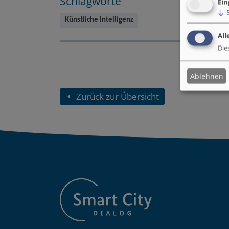
Schlagworte
Ein
↓
Künstliche Intelligenz
All
Die
Ablehnen
Zurück zur Übersicht