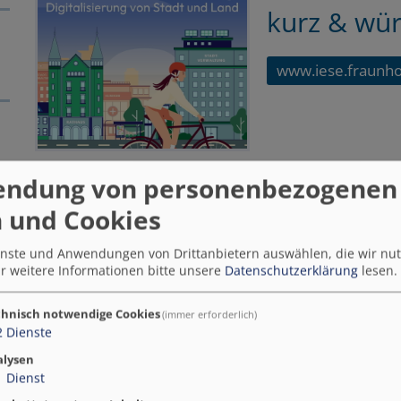
kurz & wür
www.iese.fraunho
endung von personenbezogenen
In dieser Folge sprechen Steffen und Anni über den
 und Cookies
auf dem das Fraunhofer IESE mit dem
Marktplat
Die beiden geben spannende Einblicke und sprechen ü
ienste und Anwendungen von Drittanbietern auswählen, die wir nu
r weitere Informationen bitte unsere
Datenschutzerklärung
lesen.
Anni hat sich über hohen Besuch am Stand gefreut: E
Staatssekretärin des BMWSB, ließ sich den Marktplat
hnisch notwendige Cookies
(immer erforderlich)
eine Fishbowl-Diskussion mit. Steffen hat diverse Se
2
Dienste
Diskussionen und Gespräche. Künstliche Intelligenz 
Rolle!
alysen
1
Dienst
Außerdem unterhalten sich die beiden über Hatespee