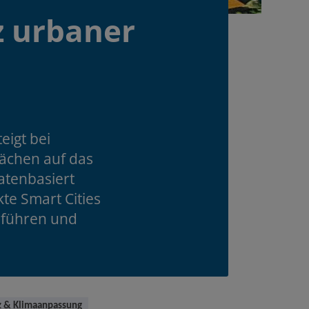
z urbaner
eigt bei
lächen auf das
datenbasiert
te Smart Cities
nführen und
z & Klimaanpassung