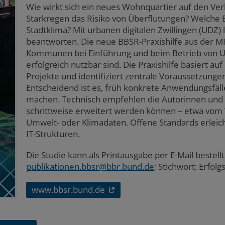
Wie wirkt sich ein neues Wohnquartier auf den Ver
Starkregen das Risiko von Überflutungen? Welche 
Stadtklima? Mit urbanen digitalen Zwillingen (UDZ) 
beantworten. Die neue BBSR-Praxishilfe aus der MP
Kommunen bei Einführung und beim Betrieb von UD
erfolgreich nutzbar sind. Die Praxishilfe basiert a
Projekte und identifiziert zentrale Voraussetzung
Entscheidend ist es, früh konkrete Anwendungsfäll
machen. Technisch empfehlen die Autorinnen und
schrittweise erweitert werden können – etwa vom
Umwelt- oder Klimadaten. Offene Standards erleich
IT-Strukturen.
Die Studie kann als Printausgabe per E-Mail bestell
publikationen.bbsr@bbr.bund.de
; Stichwort: Erfol
www.bbsr.bund.de