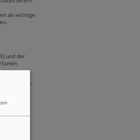
 Daten liefern
en als wichtige
en.
E) und der
urbanen
uer Nutzungen.
rägen ein.
tzen
nd
ingungen.