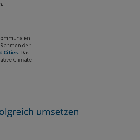
n.
r kommunalen
im Rahmen der
 Cities
. Das
ative Climate
folgreich umsetzen