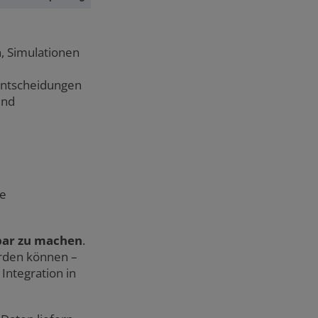
n, Simulationen
entscheidungen
und
le
bar zu machen
.
erden können –
 Integration in