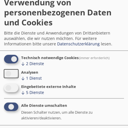
Wollen Sie an Start Smart
Verwendung von
teilnehmen?
personenbezogenen Daten
und Cookies
Einfach hier anmelden
.
Um das Start Smart-Format auf Ihre Bedarfe
Bitte die Dienste und Anwendungen von Drittanbietern
auswählen, die wir nutzen möchten.
Für weitere
abzustimmen, fragen wir Sie dabei auch nach Ihrem
Informationen bitte unsere
Datenschutzerklärung
lesen.
kommunalen Smart-City-Stand, nach Ihren
Herausforderungen und Bedarfen.
Technisch notwendige Cookies
(immer erforderlich)
↓
2
Dienste
Weitere Informationen
Analysen
↓
1
Dienst
Agenda
Eingebettete externe Inhalte
↓
5
Dienste
Alle Dienste umschalten
Diesen Schalter nutzen, um alle Dienste zu
Contacts
Fachliche Ansprechperson
aktivieren/deaktivieren.