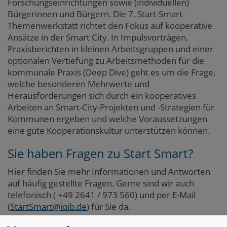
Forschungseinrichtungen sowie (individuellen)
Bürgerinnen und Bürgern. Die 7. Start-Smart-
Themenwerkstatt richtet den Fokus auf kooperative
Ansätze in der Smart City. In Impulsvorträgen,
Praxisberichten in kleinen Arbeitsgruppen und einer
optionalen Vertiefung zu Arbeitsmethoden für die
kommunale Praxis (Deep Dive) geht es um die Frage,
welche besonderen Mehrwerte und
Herausforderungen sich durch ein kooperatives
Arbeiten an Smart-City-Projekten und -Strategien für
Kommunen ergeben und welche Voraussetzungen
eine gute Kooperationskultur unterstützen können.
Sie haben Fragen zu Start Smart?
Hier finden Sie mehr Informationen und Antworten
auf häufig gestellte Fragen. Gerne sind wir auch
telefonisch ( +49 2641 / 973 560) und per E-Mail
(
StartSmart@iqib.de
) für Sie da.