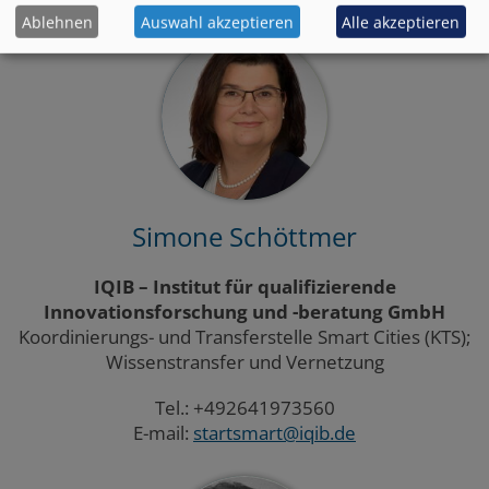
Ablehnen
Auswahl akzeptieren
Alle akzeptieren
Simone Schöttmer
IQIB – Institut für qualifizierende
Innovationsforschung und -beratung GmbH
Koordinierungs- und Transferstelle Smart Cities (KTS);
Wissenstransfer und Vernetzung
Tel.: +492641973560
E-mail:
startsmart@iqib.de