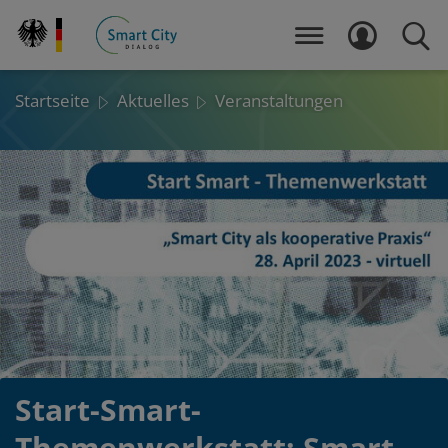
Direkt
zum
MENÜ
LOGIN
SUCH
Inhalt
Startseite
Aktuelles
Veranstaltungen
Start-Smart-
Themenwerkstatt: Smart