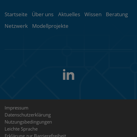
Themenübersicht
Startseite
Über uns
Aktuelles
Wissen
Beratung
Netzwerk
Modellprojekte
LinkedIn
Folgen
Sie
uns
Rechtliche
Impressum
Datenschutzerklärung
Hinweise
Nutzungsbedingungen
Leichte Sprache
Erklärung zur Barrierefreiheit