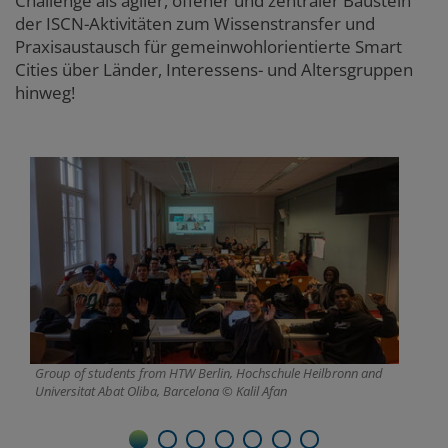
Challenge als agiler, offener und zentraler Baustein
der ISCN-Aktivitäten zum Wissenstransfer und
Praxisaustausch für gemeinwohlorientierte Smart
Cities über Länder, Interessens- und Altersgruppen
hinweg!
Group of students from HTW Berlin, Hochschule Heilbronn and
Gr
Universitat Abat Oliba, Barcelona
Kalil Afan
pa
1
2
3
4
5
6
7