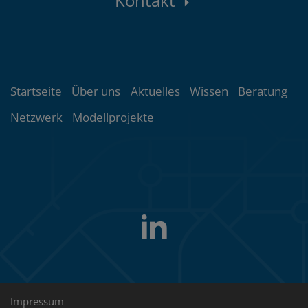
Kontakt
Themenübersicht
Startseite
Über uns
Aktuelles
Wissen
Beratung
Netzwerk
Modellprojekte
LinkedIn
Folgen
Sie
uns
Rechtliche
Impressum