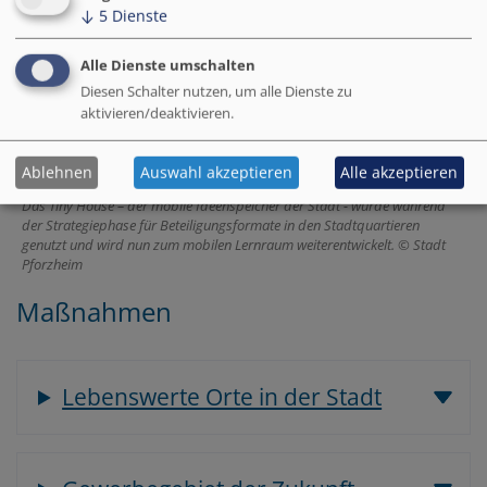
↓
5
Dienste
Alle Dienste umschalten
Diesen Schalter nutzen, um alle Dienste zu
aktivieren/deaktivieren.
Ablehnen
Auswahl akzeptieren
Alle akzeptieren
Das Tiny House – der mobile Ideenspeicher der Stadt - wurde während
der Strategiephase für Beteiligungsformate in den Stadtquartieren
genutzt und wird nun zum mobilen Lernraum weiterentwickelt.
Stadt
Pforzheim
Maßnahmen
Lebenswerte Orte in der Stadt