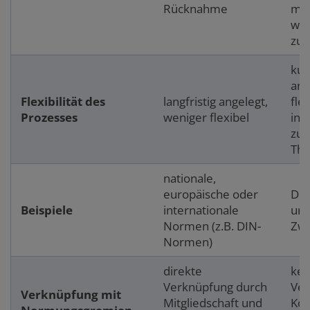
Rücknahme
mög
wer
zur
kur
ang
Flexibilität des
langfristig angelegt,
fle
Prozesses
weniger flexibel
inn
zuk
Th
nationale,
europäische oder
DIN
Beispiele
internationale
urb
Normen (z.B. DIN-
Zwi
Normen)
direkte
kei
Verknüpfung durch
Ver
Verknüpfung mit
Mitgliedschaft und
Kon