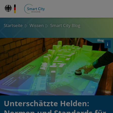
Direkt
zum
Inhalt
Startseite
Wissen
Smart City Blog
Det
öf
Unterschätzte Helden:
Normen und Standards für