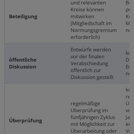
und relevanten
Bet
Kreise können
pro
Beteiligung
mitwirken
Kon
(Mitgliedschaft im
Mit
Normungsgremium
not
erforderlich)
Entwürfe werden
kei
vor der finalen
öffentliche
Dis
Verabschiedung
Diskussion
Ent
öffentlich zur
not
Diskussion gestellt
kei
reg
regelmäßige
Übe
Überprüfung im
vor
fünfjährigen Zyklus
Jah
Überprüfung
mit Möglichkeit zur
ein
Überarbeitung oder
Ver