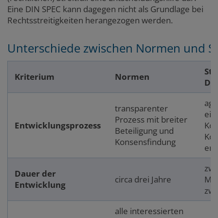
Eine DIN SPEC kann dagegen nicht als Grundlage bei
Rechtsstreitigkeiten herangezogen werden.
Unterschiede zwischen Normen und S
Sta
Kriterium
Normen
DI
agi
transparenter
ei
Prozess mit breiter
Entwicklungsprozess
Kon
Beteiligung und
Ko
Konsensfindung
erf
zwi
Dauer der
circa drei Jahre
Mo
Entwicklung
zwe
alle interessierten