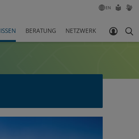
ENGLISCH
LEICHTE
GEBÄR
SPRACHE
ISSEN
BERATUNG
NETZWERK
LOGIN
SUCH