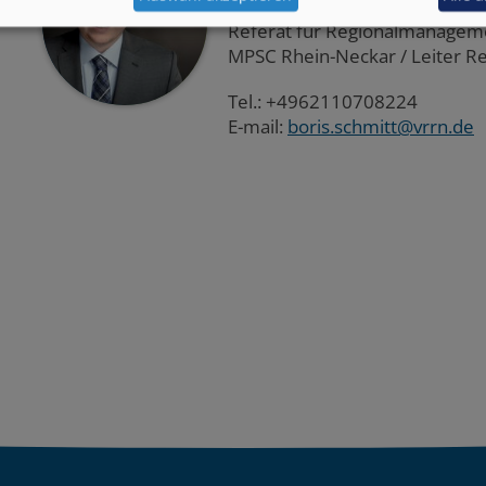
Verband Region Rhein-Neck
Referat für Regionalmanagemen
MPSC Rhein-Neckar / Leiter 
Tel.: +4962110708224
E-mail:
boris.schmitt@vrrn.de