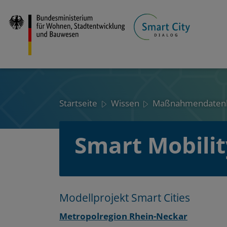
Direkt
zum
Inhalt
Startseite
Wissen
Maßnahmendaten
Smart Mobilit
Layout
Zum
Zum
Modellprojekt Smart Cities
Seitenbereich
Hauptinhalt
Metropolregion Rhein-Neckar