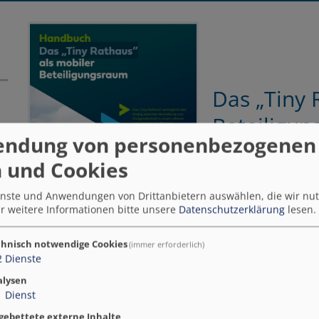
Das „Tiny 
Beteiligu
endung von personenbezogenen
Ein Handbuch für
 und Cookies
www.kielregion.d
ienste und Anwendungen von Drittanbietern auswählen, die wir nu
r weitere Informationen bitte unsere
Datenschutzerklärung
lesen.
hnisch notwendige Cookies
(immer erforderlich)
2
Dienste
alysen
1
Dienst
gebettete externe Inhalte