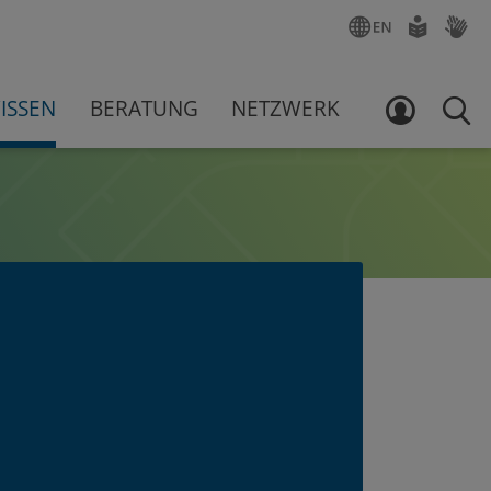
ENGLISCH
LEICHTE
GEBÄR
SPRACHE
ISSEN
BERATUNG
NETZWERK
LOGIN
SUCH