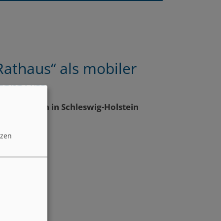
Rathaus“ als mobiler
ngsraum
 Kommunen in Schleswig-Holstein
e
tzen