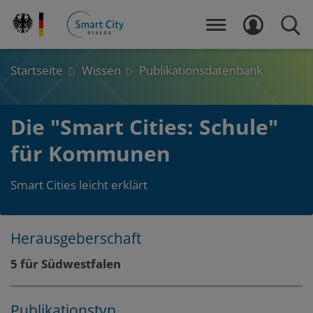
Direkt
zum
MENÜ
LOGIN
SUCH
Inhalt
Startseite
Wissen
Publikationsdatenbank
Die "Smart Cities: Schule"
für Kommunen
Smart Cities leicht erklärt
Herausgeberschaft
Layout
Zum
Zum
5 für Südwestfalen
Seitenbereich
Hauptinhalt
Publikationstyp