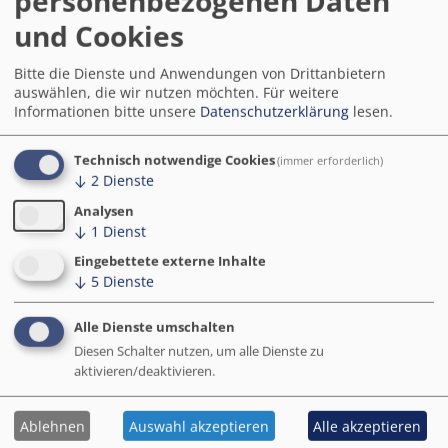
personenbezogenen Daten
und Cookies
Smart Cities leicht erklärt // Die "Smart Cities: Schule" für
Kommunen
Bitte die Dienste und Anwendungen von Drittanbietern
Von
YouTube
bereitgestellten externen Inhalt laden?
auswählen, die wir nutzen möchten.
Für weitere
Informationen bitte unsere
Datenschutzerklärung
lesen.
Ja (einmalig)
Cookie-Einstellungen verwalten
Technisch notwendige Cookies
(immer erforderlich)
↓
2
Dienste
Analysen
↓
1
Dienst
Eingebettete externe Inhalte
↓
5
Dienste
Alle Dienste umschalten
Diesen Schalter nutzen, um alle Dienste zu
aktivieren/deaktivieren.
Ablehnen
Auswahl akzeptieren
Alle akzeptieren
Zurück zur Übersicht