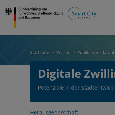
Direkt
zum
Inhalt
Startseite
Wissen
Publikationsdaten
Digitale Zwill
Potenziale in der Stadtentwick
Layout
Zum
Zum
Herausgeberschaft