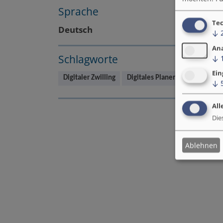
Sprache
Tec
Deutsch
↓
An
Schlagworte
↓
Ein
Digitaler Zwilling
Digitales Planen & Bauen
↓
All
Die
Ablehnen