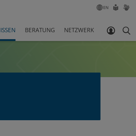
ENGLISCH
LEICHTE
GEBÄR
SPRACHE
ISSEN
BERATUNG
NETZWERK
LOGIN
SUCH