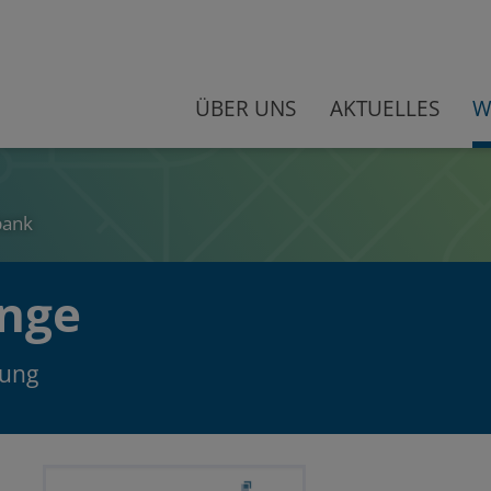
ÜBER UNS
AKTUELLES
W
bank
inge
lung