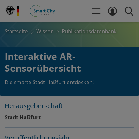
Direkt
zum
MENÜ
LOGIN
SUCH
Inhalt
Startseite
Wissen
Publikationsdatenbank
Interaktive AR-
Sensorübersicht
Die smarte Stadt Haßfurt entdecken!
Herausgeberschaft
Layout
Zum
Zum
Stadt Haßfurt
Seitenbereich
Hauptinhalt
Veröffentlichungsjahr