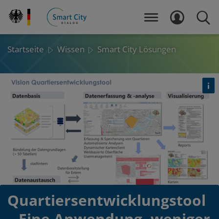
Direkt
zum
MENÜ
LOGIN
SUCH
Inhalt
Startseite
Wissen
Smart City Lösungen
Det
öf
Quartiersentwicklungstool
– Eine Anwendung, weniger