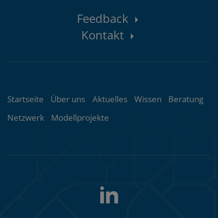
Kontaktbereich
Feedback
Kontakt
Themenübersicht
Startseite
Über uns
Aktuelles
Wissen
Beratung
Netzwerk
Modellprojekte
LinkedIn
Folgen