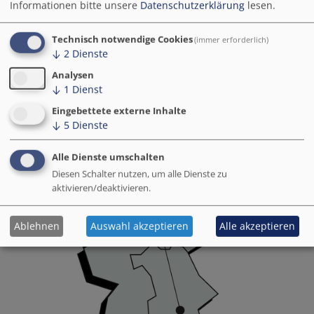
Informationen bitte unsere
Datenschutzerklärung
lesen.
E-mail:
andreas.schlagbauer@muenchen.de
Technisch notwendige Cookies
(immer erforderlich)
↓
2
Dienste
Modellprojekt
Analysen
↓
1
Dienst
Eingebettete externe Inhalte
↓
5
Dienste
Alle Dienste umschalten
Diesen Schalter nutzen, um alle Dienste zu
aktivieren/deaktivieren.
Ablehnen
Auswahl akzeptieren
Alle akzeptieren