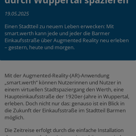
19.05.2025
Einen Stadtteil zu neuem Leben erwecken: Mit
smart.werth kann jede und jeder die Barmer
Einkaufsstraße über Augmented Reality neu erleben
– gestern, heute und morgen.
Content
Zum
Zum
Mit der
Augmented-Reality-(AR)
-Anwendung
Seitenbereich
Hauptinhalt
„smart.werth“ können Nutzerinnen und Nutzer in
einem virtuellen Stadtspaziergang den Werth, eine
Haupteinkaufsstraße der 1920er-Jahre in Wuppertal,
erleben. Doch nicht nur das: genauso ist ein Blick in
die Zukunft der Einkaufsstraße im Stadtteil Barmen
möglich.
Die Zeitreise erfolgt durch die einfache Installation