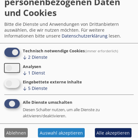
personenbezogenen Daten
und Cookies
Bitte die Dienste und Anwendungen von Drittanbietern
Creative Climate Cities
auswählen, die wir nutzen möchten.
Für weitere
Informationen bitte unsere
Datenschutzerklärung
lesen.
Weitere Informationen
Technisch notwendige Cookies
(immer erforderlich)
Ausgangsbedingungen und Ziele
↓
2
Dienste
Analysen
↓
1
Dienst
Eingebettete externe Inhalte
Entwicklung und Umsetzung
↓
5
Dienste
Alle Dienste umschalten
Kontakt
Diesen Schalter nutzen, um alle Dienste zu
aktivieren/deaktivieren.
Ablehnen
Auswahl akzeptieren
Alle akzeptieren