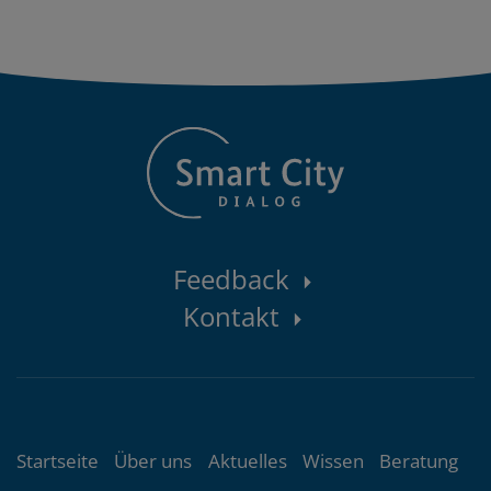
Kontaktbereich
Feedback
Kontakt
Themenübersicht
Startseite
Über uns
Aktuelles
Wissen
Beratung