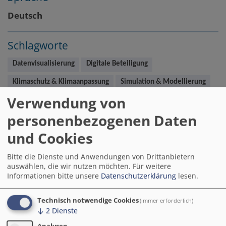
Deutsch
Schlagworte
Datenvisualisierung
Digitale Beteiligung
Klimaschutz & Klimaanpassung
Simulation & Modellierung
Verwendung von
VR, AR & Gamification
personenbezogenen Daten
und Cookies
Bitte die Dienste und Anwendungen von Drittanbietern
auswählen, die wir nutzen möchten.
Für weitere
Informationen bitte unsere
Datenschutzerklärung
lesen.
Technisch notwendige Cookies
(immer erforderlich)
↓
2
Dienste