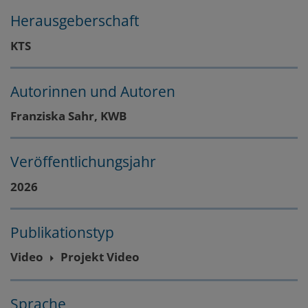
Herausgeberschaft
Layout
Zum
Zum
KTS
Seitenbereich
Hauptinhalt
Autorinnen und Autoren
Franziska Sahr, KWB
Veröffentlichungsjahr
2026
Publikationstyp
Video
Projekt Video
Sprache