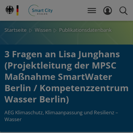
Direkt
zum
MENÜ
LOGIN
SUCH
Inhalt
Startseite
Wissen
Publikationsdatenbank
3 Fragen an Lisa Junghans
(Projektleitung der MPSC
Maßnahme SmartWater
Berlin / Kompetenzzentrum
Wasser Berlin)
AEG Klimaschutz, Klimaanpassung und Resilienz –
Wasser