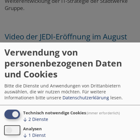
Weiterentwicklung der IT-Strategie der Stadtwerke
Gruppe.
Video der JEDI-Eröffnung im August
2024
Verwendung von
personenbezogenen Daten
und Cookies
Bitte die Dienste und Anwendungen von Drittanbietern
auswählen, die wir nutzen möchten.
Für weitere
Informationen bitte unsere
Datenschutzerklärung
lesen.
Technisch notwendige Cookies
(immer erforderlich)
↓
2
Dienste
Analysen
↓
1
Dienst
Das im August 2024 eröffnete „Jena Digital Innovation