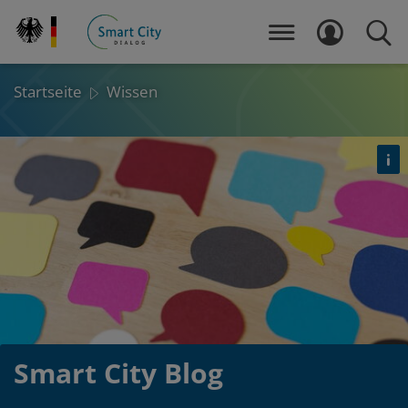
Direkt
zum
MENÜ
LOGIN
SUCH
Inhalt
Startseite
Wissen
Det
öf
Smart City Blog