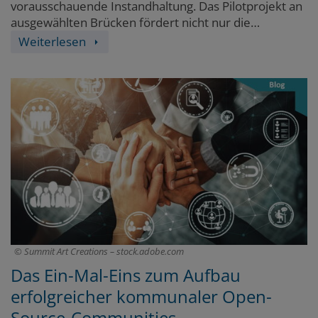
vorausschauende Instandhaltung. Das Pilotprojekt an
ausgewählten Brücken fördert nicht nur die
Sicherheit und Effizienz des Verkehrs, sondern ebnet
Weiterlesen
auch den Weg für weitere smarte Lösungen in der
städtischen Infrastruktur.
Summit Art Creations – stock.adobe.com
Das Ein-Mal-Eins zum Aufbau
erfolgreicher kommunaler Open-
Source-Communities