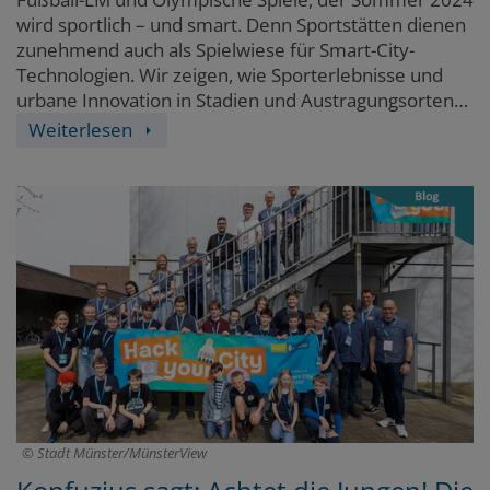
wird sportlich – und smart. Denn Sportstätten dienen
zunehmend auch als Spielwiese für Smart-City-
Technologien. Wir zeigen, wie Sporterlebnisse und
urbane Innovation in Stadien und Austragungsorten
miteinander verschmelzen und welche Auswirkungen
Weiterlesen
dies auf smarte Städte und Regionen haben wird.
Ganz getreu dem Motto: Schneller, höher, smarter!
Stadt Münster/MünsterView