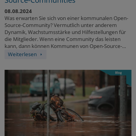
08.08.2024
Was erwarten Sie sich von einer kommunalen Open-
Source-Community? Vermutlich unter anderem
Dynamik, Wachstumsstärke und Hilfestellungen für
die Mitglieder. Wenn eine Community das leisten
kann, dann können Kommunen von Open-Source-
Communities enorm profitieren. Aber wie gelingt
Weiterlesen
dies, wenn Kommunen zugleich zahlreichen
Voraussetzungen unterliegen? Der Aufbau einer
Open-Source-Community erfordert daher eine klare
Strategie, klare Absprachen zur Zusammenarbeit und
klar abgestimmte Regelungen für bestimmte
Bereiche, um diesen Nutzen erfolgreich zu gestalten.
Wir zeigen, wie das aussehen kann.