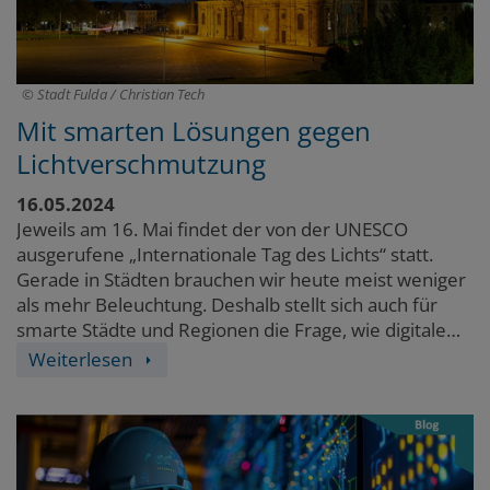
Stadt Fulda / Christian Tech
Mit smarten Lösungen gegen
Lichtverschmutzung
16.05.2024
Jeweils am 16. Mai findet der von der UNESCO
ausgerufene „Internationale Tag des Lichts“ statt.
Gerade in Städten brauchen wir heute meist weniger
als mehr Beleuchtung. Deshalb stellt sich auch für
smarte Städte und Regionen die Frage, wie digitale
Technologien genutzt werden können, um unsere
Weiterlesen
Umwelt und unser Ökosystem zu schützen.