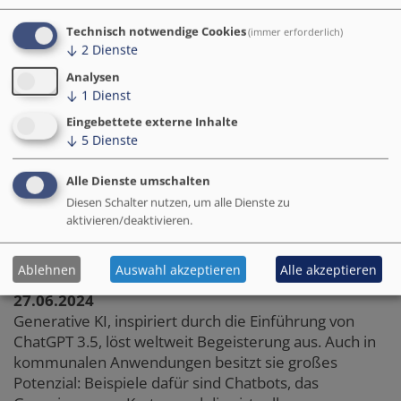
Technisch notwendige Cookies
(immer erforderlich)
↓
2
Dienste
Analysen
↓
1
Dienst
Eingebettete externe Inhalte
↓
5
Dienste
Alle Dienste umschalten
Diesen Schalter nutzen, um alle Dienste zu
Alex Knight– Unsplash
aktivieren/deaktivieren.
Von Chatbots bis zur Stadtplanung:
Generative KI in der Verwaltung
Ablehnen
Auswahl akzeptieren
Alle akzeptieren
27.06.2024
Generative KI, inspiriert durch die Einführung von
ChatGPT 3.5, löst weltweit Begeisterung aus. Auch in
kommunalen Anwendungen besitzt sie großes
Potenzial: Beispiele dafür sind Chatbots, das