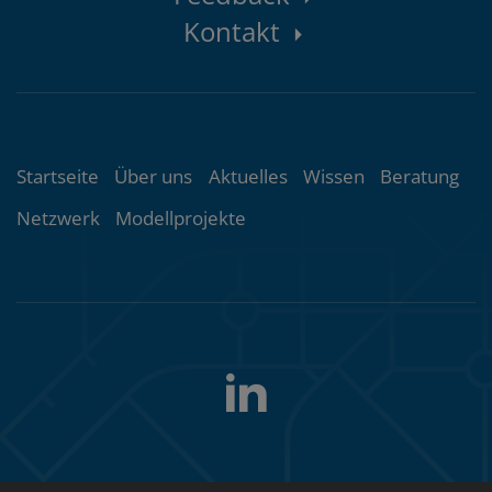
Kontakt
Themenübersicht
Startseite
Über uns
Aktuelles
Wissen
Beratung
Netzwerk
Modellprojekte
LinkedIn
Folgen
Sie