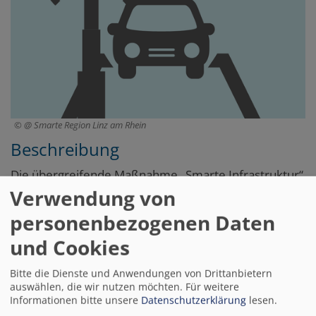
@ Smarte Region Linz am Rhein
Beschreibung
Die übergreifende Maßnahme „Smarte Infrastruktur“
dient dem Aufbau einer zukunftsfähigen,
Verwendung von
zuverlässigen und sicheren Infrastruktur als
personenbezogenen Daten
grundlegendes digitales Fundament für alle
Maßnahmen/Handlungsfelder des Modellprojekts.
und Cookies
Dabei unterscheiden wir zwischen den
Schwerpunkten Dateninfrastruktur (umfasst den
Bitte die Dienste und Anwendungen von Drittanbietern
auswählen, die wir nutzen möchten.
Für weitere
Aufbau einer Datenplattform und einer IoT-Plattform)
Informationen bitte unsere
Datenschutzerklärung
lesen.
und Netzinfrastruktur (hier werden ein Low Power