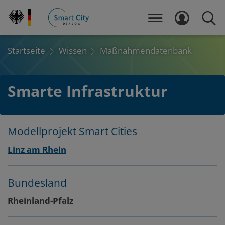
Direkt
zum
MENÜ
LOGIN
SUCH
Inhalt
Startseite
Wissen
Maßnahmendatenbank
Smarte Infrastruktur
Modellprojekt Smart Cities
Layout
Zum
Zum
Linz am Rhein
Seitenbereich
Hauptinhalt
Bundesland
Rheinland-Pfalz