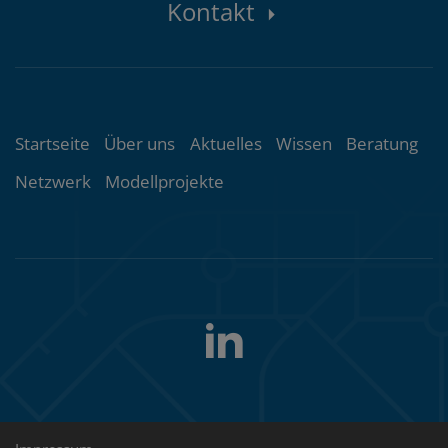
Kontakt
Themenübersicht
Startseite
Über uns
Aktuelles
Wissen
Beratung
Netzwerk
Modellprojekte
LinkedIn
Folgen
Sie
uns