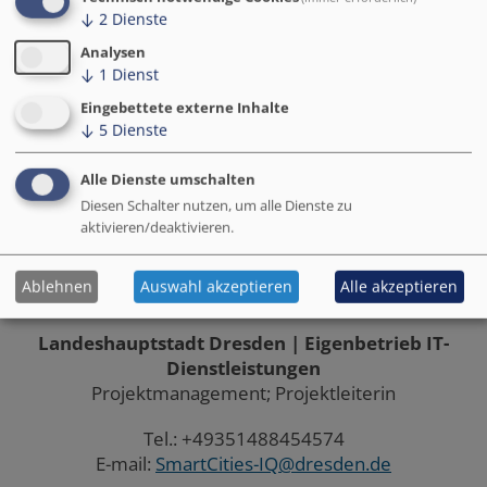
Energieeffizienz sowie Ressourcenschonung sollen
↓
2
Dienste
IoT-Technologien zum Einsatz kommen.
Analysen
Kontakt
↓
1
Dienst
Eingebettete externe Inhalte
↓
5
Dienste
Alle Dienste umschalten
Diesen Schalter nutzen, um alle Dienste zu
aktivieren/deaktivieren.
Johanna Sittel
Ablehnen
Auswahl akzeptieren
Alle akzeptieren
Landeshauptstadt Dresden | Eigenbetrieb IT-
Dienstleistungen
Projektmanagement; Projektleiterin
Tel.: +49351488454574
E-mail:
SmartCities-IQ@dresden.de