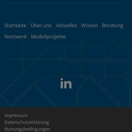
Themenübersicht
Startseite
Über uns
Aktuelles
Wissen
Beratung
Netzwerk
Modellprojekte
LinkedIn
Folgen
Sie
uns
Rechtliche
Impressum
Datenschutzerklärung
Hinweise
Nutzungsbedingungen