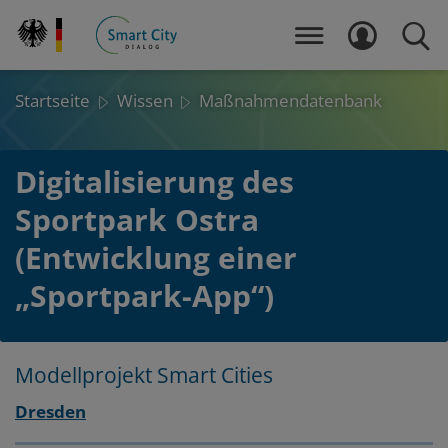
Direkt
zum
MENÜ
LOGIN
SUCH
Inhalt
Startseite
Wissen
Maßnahmendatenbank
Digitalisierung des
Sportpark Ostra
(Entwicklung einer
„Sportpark-App“)
Modellprojekt Smart Cities
Layout
Zum
Zum
Dresden
Seitenbereich
Hauptinhalt