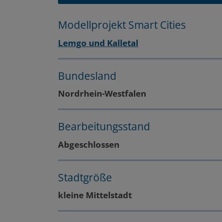
Layout
Zum
Zum
Modellprojekt Smart Cities
Seitenbereich
Hauptinhalt
Lemgo und Kalletal
Bundesland
Nordrhein-Westfalen
Bearbeitungsstand
Abgeschlossen
Stadtgröße
kleine Mittelstadt