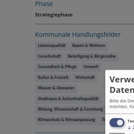
Phase
Strategiephase
Kommunale Handlungsfelder
Lebensqualität
Bauen & Wohnen
Gesellschaft
Beteiligung & Bürgernähe
Gesundheit & Pflege
Umwelt
Verw
Kultur & Freizeit
Wirtschaft
Daten
Wasser & Abwasser
Stadtraum & Aufenthaltsqualität
Bitte die D
möchten.
Fü
Bildung, Wissenschaft & Forschung
Klimaschutz & Klimaanpassung
Tourismus
Tec
↓