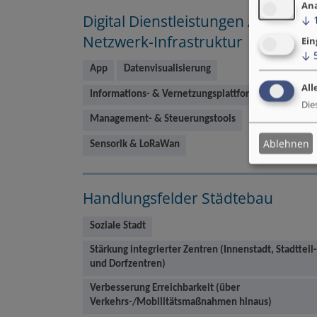
An
Digital Dienstleistungen /
↓
Netzwerk-Infrastruktur
Ein
↓
App
Datenvisualisierung
All
Informations- & Vernetzungsplattform
Die
Management- & Steuerungstools
Ablehnen
Sensorik & LoRaWan
Handlungsfelder Städtebau
Soziale Stadt
Stärkung integrierter Zentren (Innenstadt, Stadtteil-
und Dorfzentren)
Verbesserung Erreichbarkeit (über
Verkehrs-/Mobilitätsmaßnahmen hinaus)