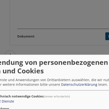
Dokument
endung von personenbezogenen
Open-Source-Projekte gemeinsa
 und Cookies
steuern: Community- und
Produktmanagement in interko
ienste und Anwendungen von Drittanbietern auswählen, die wir nu
r weitere Informationen bitte unsere
Datenschutzerklärung
lesen.
Entwicklungspartnerschaften
2026
hnisch notwendige Cookies
(immer erforderlich)
2
Dienste
Praxiswissen aus den Modellprojekten Smart Cit
alysen