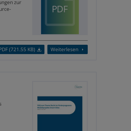
ungen zur
PDF
urce-
PDF (721.55 KB)
Weiterlesen
s