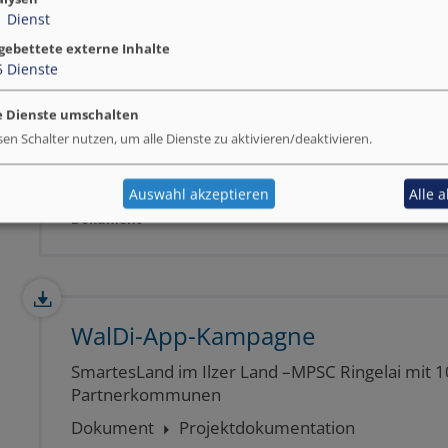
Dokument
Praxisanleitung
1
Dienst
gebettete externe Inhalte
5
Dienste
e Dienste umschalten
Tourismus
Nahversorgung & Einzelhandel
Beteiligun
sen Schalter nutzen, um alle Dienste zu aktivieren/deaktivieren.
Datenmanagement & Datenstrategien
App
Auswahl akzeptieren
Alle 
Dokument
WalDi-App-Kampagne
SmartesLand im Ilzer Land –MPSC Ringelai mit 1
Partnerkommunen
Dokument
Projektdokumentation