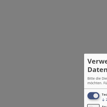
Verw
Daten
Bitte die D
möchten.
Fü
Tec
↓
An