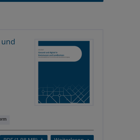
 und
form
PDF (1.98 MB)
Weiterlesen