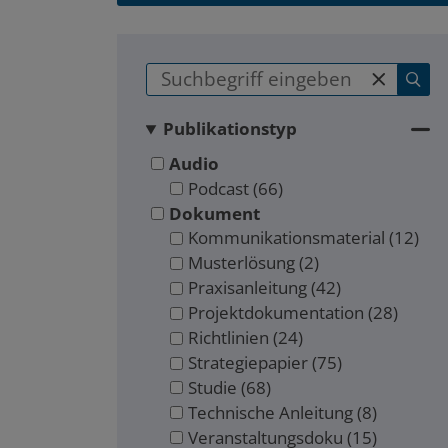
main
Zum
Zum
Seitenbereich
Hauptinhalt
Publikationstyp
Audio
Podcast
(66)
Dokument
Kommunikationsmaterial
(12)
Musterlösung
(2)
Praxisanleitung
(42)
Projektdokumentation
(28)
Richtlinien
(24)
Strategiepapier
(75)
Studie
(68)
Technische Anleitung
(8)
Veranstaltungsdoku
(15)