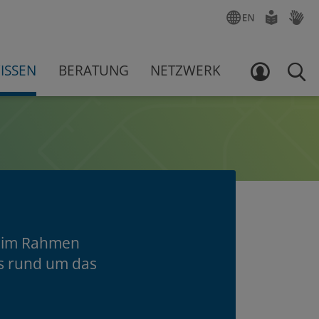
ENGLISCH
LEICHTE
GEBÄR
SPRACHE
ISSEN
BERATUNG
NETZWERK
LOGIN
SUCH
l im Rahmen
us rund um das