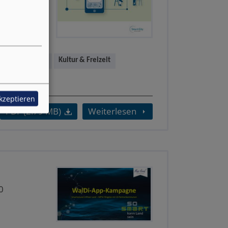
g & Bürgernähe
Kultur & Freizeit
akzeptieren
PDF (2.79 MB)
Weiterlesen
0