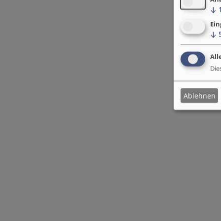
↓
Ein
↓
All
Die
Ablehnen